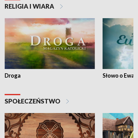
RELIGIA I WIARA
Droga
Słowo o Ewang
SPOŁECZEŃSTWO