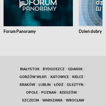
Forum Panoramy
Dzień dobry t
BIAŁYSTOK
/
BYDGOSZCZ
/
GDAŃSK
/
GORZÓW WLKP.
/
KATOWICE
/
KIELCE
/
KRAKÓW
/
LUBLIN
/
ŁÓDŹ
/
OLSZTYN
/
OPOLE
/
POZNAŃ
/
RZESZÓW
/
SZCZECIN
/
WARSZAWA
/
WROCŁAW