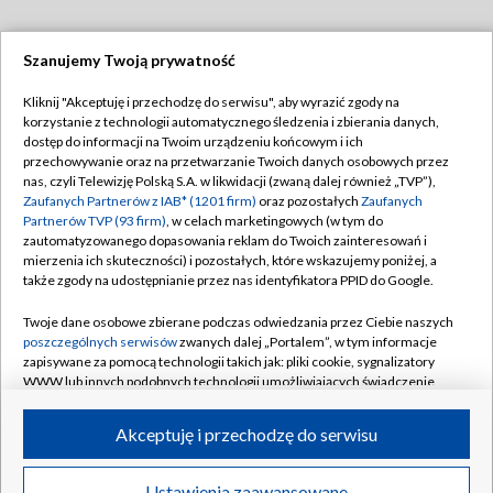
Szanujemy Twoją prywatność
Dołącz do nas:
Kliknij "Akceptuję i przechodzę do serwisu", aby wyrazić zgody na
korzystanie z technologii automatycznego śledzenia i zbierania danych,
TVP
dostęp do informacji na Twoim urządzeniu końcowym i ich
Abonament TVP
przechowywanie oraz na przetwarzanie Twoich danych osobowych przez
Regulamin TVP
nas, czyli Telewizję Polską S.A. w likwidacji (zwaną dalej również „TVP”),
Emisja w TVP
Zaufanych Partnerów z IAB* (1201 firm)
oraz pozostałych
Zaufanych
Polityka prywatności
Partnerów TVP (93 firm)
, w celach marketingowych (w tym do
Centrum informacji TVP
Moje zgody
zautomatyzowanego dopasowania reklam do Twoich zainteresowań i
mierzenia ich skuteczności) i pozostałych, które wskazujemy poniżej, a
Naziemna Telewizja Cyfrowa
Pomoc
także zgody na udostępnianie przez nas identyfikatora PPID do Google.
Sklep TVP
Biuro reklamy
Twoje dane osobowe zbierane podczas odwiedzania przez Ciebie naszych
Rada Programowa
poszczególnych serwisów
zwanych dalej „Portalem”, w tym informacje
Kontakt
zapisywane za pomocą technologii takich jak: pliki cookie, sygnalizatory
System NOS
WWW lub innych podobnych technologii umożliwiających świadczenie
dopasowanych i bezpiecznych usług, personalizację treści oraz reklam,
Informacje o nadawcy
Kanały
udostępnianie funkcji mediów społecznościowych oraz analizowanie
Akceptuję i przechodzę do serwisu
ruchu w Internecie.
Program dla prasy
©2026 Telewizja Polska S.A. w likwidacji
Biuro Reklamy
Twoje dane osobowe zbierane podczas odwiedzania przez Ciebie
Ustawienia zaawansowane