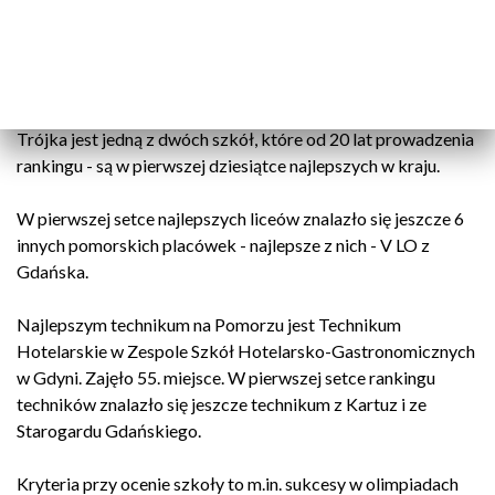
Gdyńska Trójka ponownie najlepsza na całym Pomorzu!
Ogłoszono wyniki 20. prestiżowego Rankingu Szkół
Ponadgimnazjalnych - Perspektywy. III Liceum w Gdyni
uplasowało się na 5. miejscu na ponad 499 szkół. Gdyńska
Trójka jest jedną z dwóch szkół, które od 20 lat prowadzenia
rankingu - są w pierwszej dziesiątce najlepszych w kraju.
W pierwszej setce najlepszych liceów znalazło się jeszcze 6
innych pomorskich placówek - najlepsze z nich - V LO z
Gdańska.
Najlepszym technikum na Pomorzu jest Technikum
Hotelarskie w Zespole Szkół Hotelarsko-Gastronomicznych
w Gdyni. Zajęło 55. miejsce. W pierwszej setce rankingu
techników znalazło się jeszcze technikum z Kartuz i ze
Starogardu Gdańskiego.
Kryteria przy ocenie szkoły to m.in. sukcesy w olimpiadach