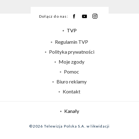
Dołącz do nas:
TVP
Abonament TVP
Regulamin TVP
Emisja w TVP
Polityka prywatności
Centrum informacji TVP
Moje zgody
Naziemna Telewizja Cyfrowa
Pomoc
Sklep TVP
Biuro reklamy
Rada Programowa
Kontakt
System NOS
Informacje o nadawcy
Kanały
Program dla prasy
©2026 Telewizja Polska S.A. w likwidacji
Biuro Reklamy