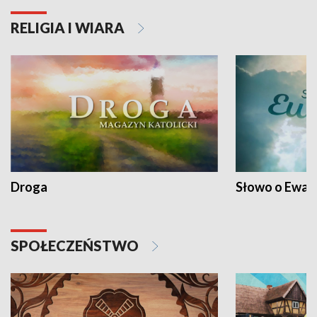
RELIGIA I WIARA
Droga
Słowo o Ewang
SPOŁECZEŃSTWO