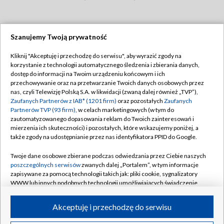
Szanujemy Twoją prywatność
Dołącz do nas:
Kliknij "Akceptuję i przechodzę do serwisu", aby wyrazić zgody na
korzystanie z technologii automatycznego śledzenia i zbierania danych,
TVP
dostęp do informacji na Twoim urządzeniu końcowym i ich
Abonament TVP
przechowywanie oraz na przetwarzanie Twoich danych osobowych przez
Regulamin TVP
nas, czyli Telewizję Polską S.A. w likwidacji (zwaną dalej również „TVP”),
Emisja w TVP
Zaufanych Partnerów z IAB* (1201 firm)
oraz pozostałych
Zaufanych
Polityka prywatności
Partnerów TVP (93 firm)
, w celach marketingowych (w tym do
Centrum informacji TVP
Moje zgody
zautomatyzowanego dopasowania reklam do Twoich zainteresowań i
mierzenia ich skuteczności) i pozostałych, które wskazujemy poniżej, a
Naziemna Telewizja Cyfrowa
Pomoc
także zgody na udostępnianie przez nas identyfikatora PPID do Google.
Sklep TVP
Biuro reklamy
Twoje dane osobowe zbierane podczas odwiedzania przez Ciebie naszych
Rada Programowa
poszczególnych serwisów
zwanych dalej „Portalem”, w tym informacje
Kontakt
zapisywane za pomocą technologii takich jak: pliki cookie, sygnalizatory
System NOS
WWW lub innych podobnych technologii umożliwiających świadczenie
dopasowanych i bezpiecznych usług, personalizację treści oraz reklam,
Informacje o nadawcy
Kanały
udostępnianie funkcji mediów społecznościowych oraz analizowanie
Akceptuję i przechodzę do serwisu
ruchu w Internecie.
Program dla prasy
©2026 Telewizja Polska S.A. w likwidacji