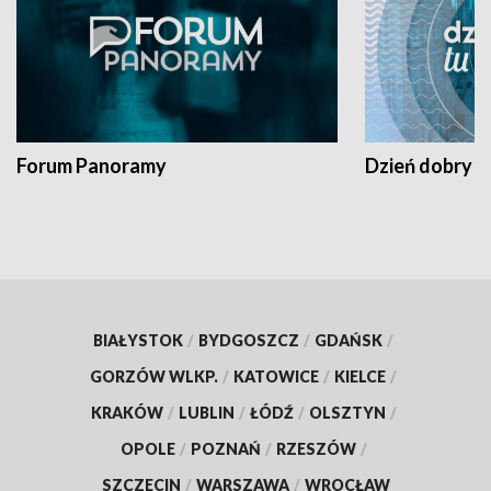
Forum Panoramy
Dzień dobry t
BIAŁYSTOK
/
BYDGOSZCZ
/
GDAŃSK
/
GORZÓW WLKP.
/
KATOWICE
/
KIELCE
/
KRAKÓW
/
LUBLIN
/
ŁÓDŹ
/
OLSZTYN
/
OPOLE
/
POZNAŃ
/
RZESZÓW
/
SZCZECIN
/
WARSZAWA
/
WROCŁAW