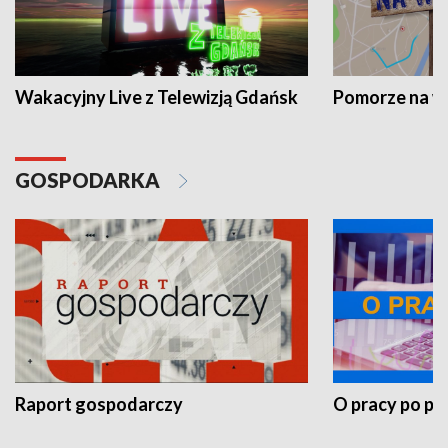
Wakacyjny Live z Telewizją Gdańsk
Pomorze na 
GOSPODARKA
Raport gospodarczy
O pracy po pr