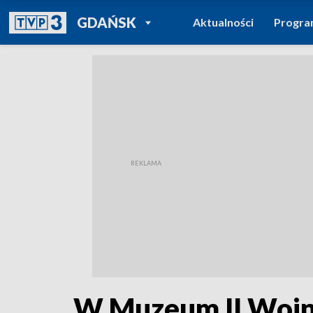
POWRÓT DO
GDAŃSK
Aktualności
Progr
TVP REGIONY
W Muzeum II Wojny