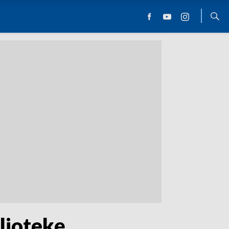
liotekę