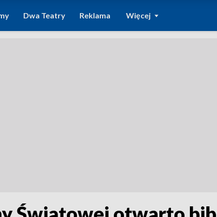
amy
Dwa Teatry
Reklama
Więcej
 Światowej otwarto bib