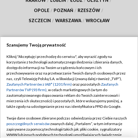
KRAKÓW
/
LUBLIN
/
ŁÓDŹ
/
OLSZTYN
/
OPOLE
/
POZNAŃ
/
RZESZÓW
/
SZCZECIN
/
WARSZAWA
/
WROCŁAW
Szanujemy Twoją prywatność
Dołącz do nas:
Kliknij "Akceptuję i przechodzę do serwisu", aby wyrazić zgody na
korzystanie z technologii automatycznego śledzenia i zbierania danych,
TVP
dostęp do informacji na Twoim urządzeniu końcowym i ich
Abonament TVP
przechowywanie oraz na przetwarzanie Twoich danych osobowych przez
Regulamin TVP
nas, czyli Telewizję Polską S.A. w likwidacji (zwaną dalej również „TVP”),
Emisja w TVP
Polityka prywatności
Zaufanych Partnerów z IAB* (1201 firm)
oraz pozostałych
Zaufanych
Partnerów TVP (93 firm)
, w celach marketingowych (w tym do
Centrum informacji TVP
Moje zgody
zautomatyzowanego dopasowania reklam do Twoich zainteresowań i
mierzenia ich skuteczności) i pozostałych, które wskazujemy poniżej, a
Naziemna Telewizja Cyfrowa
Pomoc
także zgody na udostępnianie przez nas identyfikatora PPID do Google.
Sklep TVP
Biuro reklamy
Twoje dane osobowe zbierane podczas odwiedzania przez Ciebie naszych
Rada Programowa
Kontakt
poszczególnych serwisów
zwanych dalej „Portalem”, w tym informacje
zapisywane za pomocą technologii takich jak: pliki cookie, sygnalizatory
System NOS
WWW lub innych podobnych technologii umożliwiających świadczenie