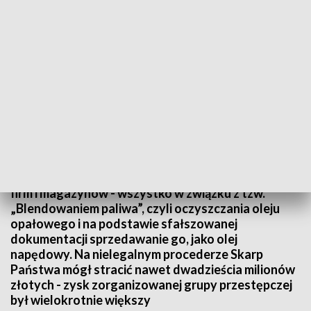
Podrabiali paliwo na wielką skalę
Dziewięć osób zatrzymanych po wspólnej akcji
CBŚP i Krajowej Administracji Skarbowej. W jednym
momencie przeszukano sześćdziesiąt mieszkań,
firm i magazynów - wszystko w związku z tzw.
„Blendowaniem paliwa”, czyli oczyszczania oleju
opałowego i na podstawie sfałszowanej
dokumentacji sprzedawanie go, jako olej
napędowy. Na nielegalnym procederze Skarp
Państwa mógł stracić nawet dwadzieścia milionów
złotych - zysk zorganizowanej grupy przestępczej
był wielokrotnie większy