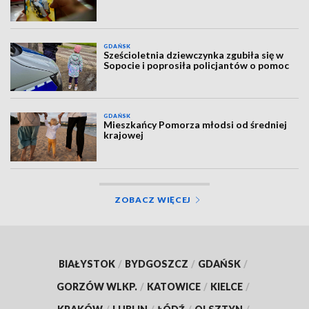
GDAŃSK
Sześcioletnia dziewczynka zgubiła się w
Sopocie i poprosiła policjantów o pomoc
GDAŃSK
Mieszkańcy Pomorza młodsi od średniej
krajowej
ZOBACZ WIĘCEJ
BIAŁYSTOK
/
BYDGOSZCZ
/
GDAŃSK
/
GORZÓW WLKP.
/
KATOWICE
/
KIELCE
/