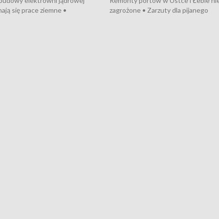
 budowy elektrowni jądrowej
Remonty portów w Ustce i Łebie ni
ają się prace ziemne •
zagrożone • Zarzuty dla pijanego
o umowę na budowę obwodnicy
kierowcy ciągnika • Protest
u Gdańskiego • Za kilka dni
poszkodowanych przez dewelopera
e ORP „Wicher” • 18 milionów
Gdyni • Milion zł dla dzieci z UCK od
a inwestycje w szkołach w Rumi
Cancer Fighters • Efekty wpisu Gdy
owie • Nowy sprzęt
Listę UNESCO • Kaszubscy kuczerz
iczny dla Puckiego Szpitala • Na
witali Tour de Pologne
znów rekordowe upały