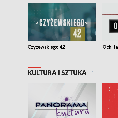
Czyżewskiego 42
Och, ta
KULTURA I SZTUKA