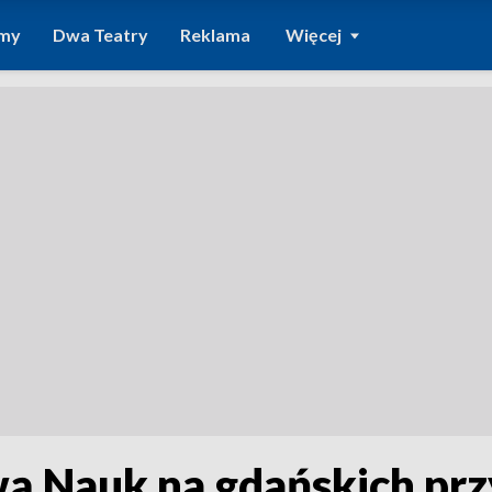
amy
Dwa Teatry
Reklama
Więcej
wą Nauk na gdańskich pr