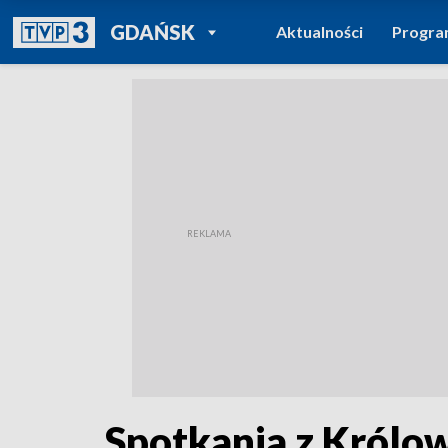
POWRÓT DO
GDAŃSK
Aktualności
Progr
TVP REGIONY
Spotkania z Królo