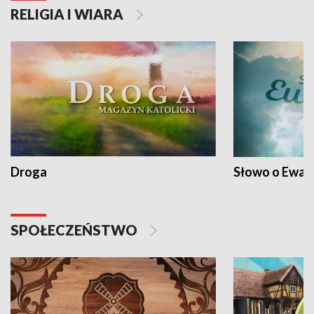
RELIGIA I WIARA
Droga
Słowo o Ewang
SPOŁECZEŃSTWO