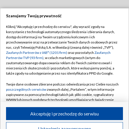
Szanujemy Twoją prywatność
Dołącz do nas:
Kliknij "Akceptuję i przechodzę do serwisu", aby wyrazić zgody na
korzystanie z technologii automatycznego śledzenia i zbierania danych,
TVP
dostęp do informacji na Twoim urządzeniu końcowym i ich
Abonament TVP
przechowywanie oraz na przetwarzanie Twoich danych osobowych przez
Regulamin TVP
nas, czyli Telewizję Polską S.A. w likwidacji (zwaną dalej również „TVP”),
Emisja w TVP
Zaufanych Partnerów z IAB* (1201 firm)
oraz pozostałych
Zaufanych
Polityka prywatności
Partnerów TVP (93 firm)
, w celach marketingowych (w tym do
Centrum informacji TVP
Moje zgody
zautomatyzowanego dopasowania reklam do Twoich zainteresowań i
mierzenia ich skuteczności) i pozostałych, które wskazujemy poniżej, a
Naziemna Telewizja Cyfrowa
Pomoc
także zgody na udostępnianie przez nas identyfikatora PPID do Google.
Sklep TVP
Biuro reklamy
Twoje dane osobowe zbierane podczas odwiedzania przez Ciebie naszych
Rada Programowa
poszczególnych serwisów
zwanych dalej „Portalem”, w tym informacje
Kontakt
zapisywane za pomocą technologii takich jak: pliki cookie, sygnalizatory
System NOS
WWW lub innych podobnych technologii umożliwiających świadczenie
dopasowanych i bezpiecznych usług, personalizację treści oraz reklam,
Informacje o nadawcy
Kanały
udostępnianie funkcji mediów społecznościowych oraz analizowanie
Akceptuję i przechodzę do serwisu
ruchu w Internecie.
Program dla prasy
©2026 Telewizja Polska S.A. w likwidacji
Biuro Reklamy
Twoje dane osobowe zbierane podczas odwiedzania przez Ciebie
Ustawienia zaawansowane