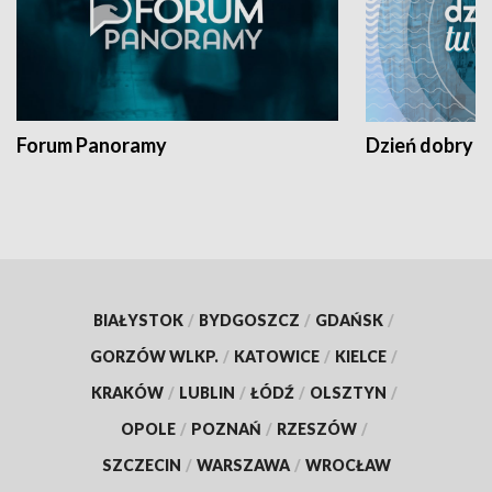
Forum Panoramy
Dzień dobry t
BIAŁYSTOK
/
BYDGOSZCZ
/
GDAŃSK
/
GORZÓW WLKP.
/
KATOWICE
/
KIELCE
/
KRAKÓW
/
LUBLIN
/
ŁÓDŹ
/
OLSZTYN
/
OPOLE
/
POZNAŃ
/
RZESZÓW
/
SZCZECIN
/
WARSZAWA
/
WROCŁAW