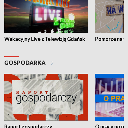
Wakacyjny Live z Telewizją Gdańsk
Pomorze na 
GOSPODARKA
Raport gospodarczy
O pracy po pr