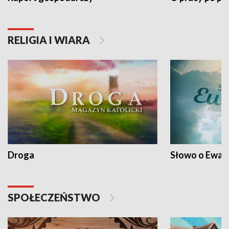
RELIGIA I WIARA
Droga
Słowo o Ewang
SPOŁECZEŃSTWO