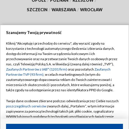
OPOLE
/
POZNAŃ
/
RZESZÓW
/
SZCZECIN
/
WARSZAWA
/
WROCŁAW
Szanujemy Twoją prywatność
Dołącz do nas:
Kliknij "Akceptuję i przechodzę do serwisu", aby wyrazić zgody na
korzystanie z technologii automatycznego śledzenia i zbierania danych,
TVP
dostęp do informacji na Twoim urządzeniu końcowym i ich
Abonament TVP
przechowywanie oraz na przetwarzanie Twoich danych osobowych przez
Regulamin TVP
nas, czyli Telewizję Polską S.A. w likwidacji (zwaną dalej również „TVP”),
Emisja w TVP
Zaufanych Partnerów z IAB* (1201 firm)
oraz pozostałych
Zaufanych
Polityka prywatności
Partnerów TVP (93 firm)
, w celach marketingowych (w tym do
Centrum informacji TVP
Moje zgody
zautomatyzowanego dopasowania reklam do Twoich zainteresowań i
mierzenia ich skuteczności) i pozostałych, które wskazujemy poniżej, a
Naziemna Telewizja Cyfrowa
Pomoc
także zgody na udostępnianie przez nas identyfikatora PPID do Google.
Sklep TVP
Biuro reklamy
Twoje dane osobowe zbierane podczas odwiedzania przez Ciebie naszych
Rada Programowa
poszczególnych serwisów
zwanych dalej „Portalem”, w tym informacje
Kontakt
zapisywane za pomocą technologii takich jak: pliki cookie, sygnalizatory
System NOS
WWW lub innych podobnych technologii umożliwiających świadczenie
dopasowanych i bezpiecznych usług, personalizację treści oraz reklam,
Informacje o nadawcy
Kanały
udostępnianie funkcji mediów społecznościowych oraz analizowanie