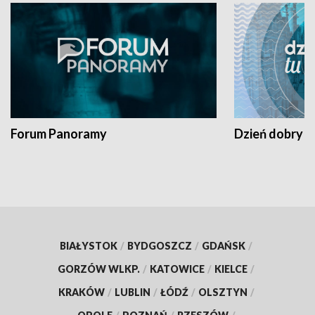
Forum Panoramy
Dzień dobry t
BIAŁYSTOK
/
BYDGOSZCZ
/
GDAŃSK
/
GORZÓW WLKP.
/
KATOWICE
/
KIELCE
/
KRAKÓW
/
LUBLIN
/
ŁÓDŹ
/
OLSZTYN
/