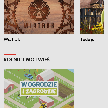
Wiatrak
Tedë jo
ROLNICTWO I WIEŚ