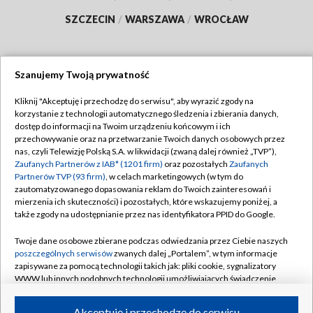
SZCZECIN
/
WARSZAWA
/
WROCŁAW
Szanujemy Twoją prywatność
Dołącz do nas:
Kliknij "Akceptuję i przechodzę do serwisu", aby wyrazić zgody na
korzystanie z technologii automatycznego śledzenia i zbierania danych,
TVP
dostęp do informacji na Twoim urządzeniu końcowym i ich
Abonament TVP
przechowywanie oraz na przetwarzanie Twoich danych osobowych przez
Regulamin TVP
nas, czyli Telewizję Polską S.A. w likwidacji (zwaną dalej również „TVP”),
Emisja w TVP
Polityka prywatności
Zaufanych Partnerów z IAB* (1201 firm)
oraz pozostałych
Zaufanych
Partnerów TVP (93 firm)
, w celach marketingowych (w tym do
Centrum informacji TVP
Moje zgody
zautomatyzowanego dopasowania reklam do Twoich zainteresowań i
mierzenia ich skuteczności) i pozostałych, które wskazujemy poniżej, a
Naziemna Telewizja Cyfrowa
Pomoc
także zgody na udostępnianie przez nas identyfikatora PPID do Google.
Sklep TVP
Biuro reklamy
Twoje dane osobowe zbierane podczas odwiedzania przez Ciebie naszych
Rada Programowa
Kontakt
poszczególnych serwisów
zwanych dalej „Portalem”, w tym informacje
zapisywane za pomocą technologii takich jak: pliki cookie, sygnalizatory
System NOS
WWW lub innych podobnych technologii umożliwiających świadczenie
dopasowanych i bezpiecznych usług, personalizację treści oraz reklam,
Informacje o nadawcy
Kanały
udostępnianie funkcji mediów społecznościowych oraz analizowanie
Akceptuję i przechodzę do serwisu