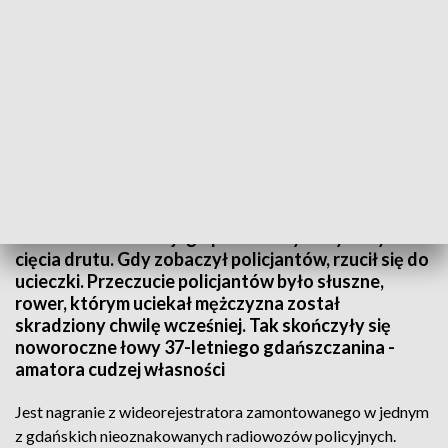
Złodziej rowerów złapany na gorącym uczynku
Jechał rowerem a z jego plecaka wystały nożyce do
cięcia drutu. Gdy zobaczył policjantów, rzucił się do
ucieczki. Przeczucie policjantów było słuszne,
rower, którym uciekał mężczyzna został
skradziony chwilę wcześniej. Tak skończyły się
noworoczne łowy 37-letniego gdańszczanina -
amatora cudzej własności
Jest nagranie z wideorejestratora zamontowanego w jednym
z gdańskich nieoznakowanych radiowozów policyjnych.