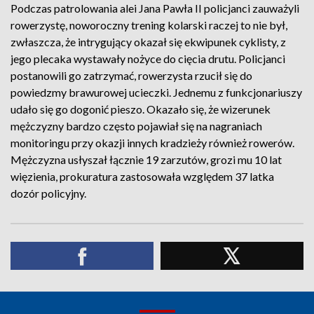
Podczas patrolowania alei Jana Pawła II policjanci zauważyli
rowerzystę, noworoczny trening kolarski raczej to nie był,
zwłaszcza, że intrygujący okazał się ekwipunek cyklisty, z
jego plecaka wystawały nożyce do cięcia drutu. Policjanci
postanowili go zatrzymać, rowerzysta rzucił się do
powiedzmy brawurowej ucieczki. Jednemu z funkcjonariuszy
udało się go dogonić pieszo. Okazało się, że wizerunek
mężczyzny bardzo często pojawiał się na nagraniach
monitoringu przy okazji innych kradzieży również rowerów.
Mężczyzna usłyszał łącznie 19 zarzutów, grozi mu 10 lat
więzienia, prokuratura zastosowała względem 37 latka
dozór policyjny.