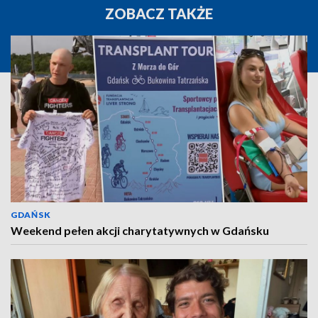
ZOBACZ TAKŻE
GDAŃSK
Weekend pełen akcji charytatywnych w Gdańsku