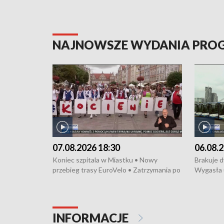
NAJNOWSZE WYDANIA PR
07.08.2026 18:30
06.08.2
Koniec szpitala w Miastku • Nowy
Brakuje 
przebieg trasy EuroVelo • Zatrzymania po
Wygasła 
bójce w Kościerzynie • Mieszkańcy
Miastku 
protestują przeciwko budowie trasy
Przeładu
tramwajowej • Kolejne konwoje
wiatrowej
humanitarne z Trójmiasta na Ukrainę •
Niebezpie
INFORMACJE
Święto Kociewia na Jarmarku św.
Dziewięć 