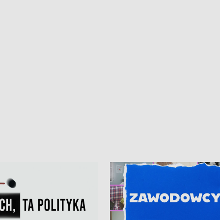
kardiologiczny dla Puckiego Szpitala
Pomorzu znów rekordowe upały