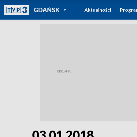
POWRÓT DO
GDAŃSK
Aktualności
Progr
TVP REGIONY
03.01.2018