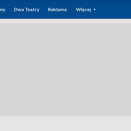
amy
Dwa Teatry
Reklama
Więcej