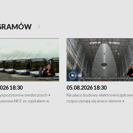
OGRAMÓW
026 18:30
05.08.2026 18:30
dyspozytorów medycznych •
Na placu budowy elektrowni jądrow
umowa NFZ ze szpitalem w
rozpoczynają się prace ziemne •
• Otwarto Morski Terminal
Podpisano umowę na budowę obwo
nkowy • Budowa morskiej farmy
Starogardu Gdańskiego • Za kilka dn
 • Korki na gdańskich Stogach •
wodowanie ORP „Wicher” • 18 mili
czne zachowania na torach •
złotych na inwestycje w szkołach w
nowych „trajtków” dla Gdyni
i Wejherowie • Nowy sprzęt