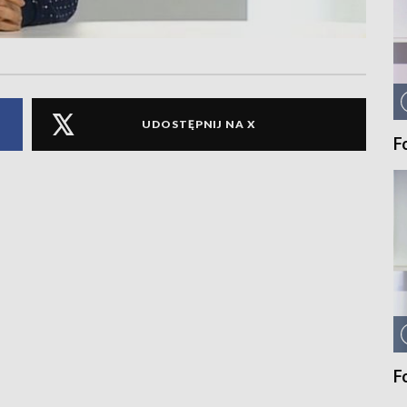
UDOSTĘPNIJ NA X
F
F