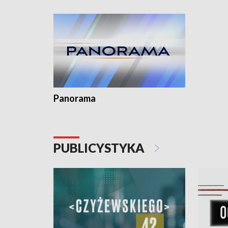
Dominika • Gdynia z lat 30. w
fotoplastikonie
Panorama
PUBLICYSTYKA