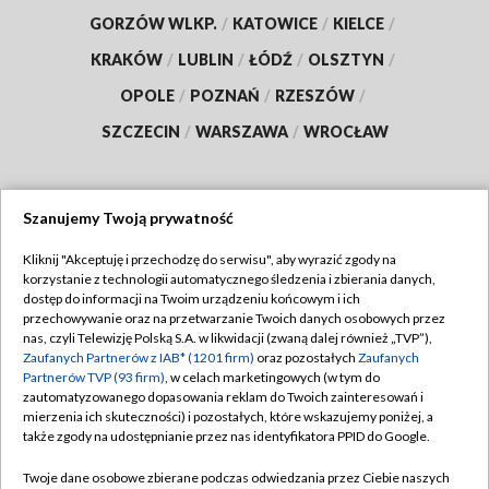
GORZÓW WLKP.
/
KATOWICE
/
KIELCE
/
KRAKÓW
/
LUBLIN
/
ŁÓDŹ
/
OLSZTYN
/
OPOLE
/
POZNAŃ
/
RZESZÓW
/
SZCZECIN
/
WARSZAWA
/
WROCŁAW
Szanujemy Twoją prywatność
Dołącz do nas:
Kliknij "Akceptuję i przechodzę do serwisu", aby wyrazić zgody na
korzystanie z technologii automatycznego śledzenia i zbierania danych,
TVP
dostęp do informacji na Twoim urządzeniu końcowym i ich
Abonament TVP
przechowywanie oraz na przetwarzanie Twoich danych osobowych przez
Regulamin TVP
nas, czyli Telewizję Polską S.A. w likwidacji (zwaną dalej również „TVP”),
Emisja w TVP
Polityka prywatności
Zaufanych Partnerów z IAB* (1201 firm)
oraz pozostałych
Zaufanych
Partnerów TVP (93 firm)
, w celach marketingowych (w tym do
Centrum informacji TVP
Moje zgody
zautomatyzowanego dopasowania reklam do Twoich zainteresowań i
mierzenia ich skuteczności) i pozostałych, które wskazujemy poniżej, a
Naziemna Telewizja Cyfrowa
Pomoc
także zgody na udostępnianie przez nas identyfikatora PPID do Google.
Sklep TVP
Biuro reklamy
Twoje dane osobowe zbierane podczas odwiedzania przez Ciebie naszych