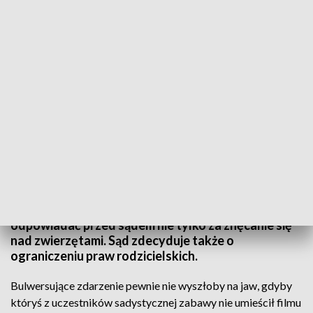
Całą rodziną znęcali się nad królikami
Cała rodzina znęcała się nad kilkoma królikami. Do
sadystycznego zachowania było zachęcane
kilkunastomiesięczne dziecko. Na dodatek film z
bulwersującego zachowania został umieszczony w
internecie. Mowa o rodzinie z Lipnicy, która będzie
odpowiadać przed sądem nie tylko za znęcanie się
nad zwierzętami. Sąd zdecyduje także o
ograniczeniu praw rodzicielskich.
Bulwersujące zdarzenie pewnie nie wyszłoby na jaw, gdyby
któryś z uczestników sadystycznej zabawy nie umieścił filmu