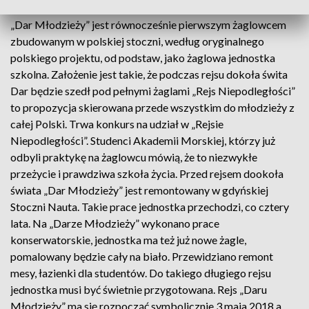
dwóch słynnych poprzedników – „Lwowa” i „Daru Pomorza”.
„Dar Młodzieży” jest równocześnie pierwszym żaglowcem
zbudowanym w polskiej stoczni, według oryginalnego
polskiego projektu, od podstaw, jako żaglowa jednostka
szkolna. Założenie jest takie, że podczas rejsu dokoła świta
Dar będzie szedł pod pełnymi żaglami „Rejs Niepodległości”
to propozycja skierowana przede wszystkim do młodzieży z
całej Polski. Trwa konkurs na udział w „Rejsie
Niepodległości”. Studenci Akademii Morskiej, którzy już
odbyli praktykę na żaglowcu mówią, że to niezwykłe
przeżycie i prawdziwa szkoła życia. Przed rejsem dookoła
świata „Dar Młodzieży” jest remontowany w gdyńskiej
Stoczni Nauta. Takie prace jednostka przechodzi, co cztery
lata. Na „Darze Młodzieży” wykonano prace
konserwatorskie, jednostka ma też już nowe żagle,
pomalowany będzie cały na biało. Przewidziano remont
mesy, łazienki dla studentów. Do takiego długiego rejsu
jednostka musi być świetnie przygotowana. Rejs „Daru
Młodzieży” ma się rozpocząć symbolicznie 3 maja 2018 a