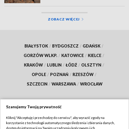
ZOBACZ WIĘCEJ
BIAŁYSTOK
/
BYDGOSZCZ
/
GDAŃSK
/
GORZÓW WLKP.
/
KATOWICE
/
KIELCE
/
KRAKÓW
/
LUBLIN
/
ŁÓDŹ
/
OLSZTYN
/
OPOLE
/
POZNAŃ
/
RZESZÓW
/
SZCZECIN
/
WARSZAWA
/
WROCŁAW
Szanujemy Twoją prywatność
Dołącz do nas:
Kliknij "Akceptuję i przechodzę do serwisu", aby wyrazić zgody na
korzystanie z technologii automatycznego śledzenia i zbierania danych,
TVP
dostęp do informacji na Twoim urządzeniu końcowym i ich