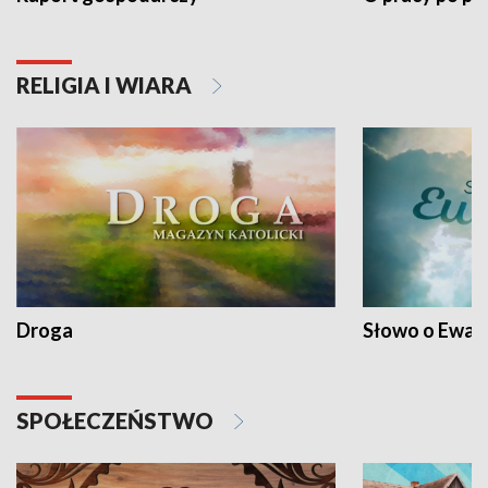
RELIGIA I WIARA
Droga
Słowo o Ewang
SPOŁECZEŃSTWO