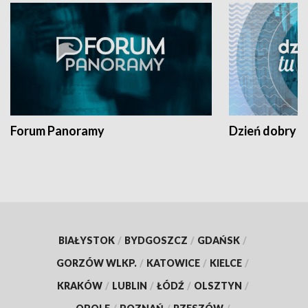
Forum Panoramy
Dzień dobry t
BIAŁYSTOK
/
BYDGOSZCZ
/
GDAŃSK
/
GORZÓW WLKP.
/
KATOWICE
/
KIELCE
/
KRAKÓW
/
LUBLIN
/
ŁÓDŹ
/
OLSZTYN
/