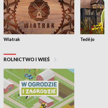
Wiatrak
Tedë jo
ROLNICTWO I WIEŚ