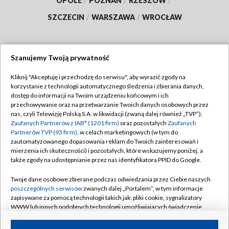
OPOLE
/
POZNAŃ
/
RZESZÓW
/
SZCZECIN
/
WARSZAWA
/
WROCŁAW
Szanujemy Twoją prywatność
Dołącz do nas:
Kliknij "Akceptuję i przechodzę do serwisu", aby wyrazić zgody na
korzystanie z technologii automatycznego śledzenia i zbierania danych,
TVP
dostęp do informacji na Twoim urządzeniu końcowym i ich
Abonament TVP
przechowywanie oraz na przetwarzanie Twoich danych osobowych przez
Regulamin TVP
nas, czyli Telewizję Polską S.A. w likwidacji (zwaną dalej również „TVP”),
Emisja w TVP
Zaufanych Partnerów z IAB* (1201 firm)
oraz pozostałych
Zaufanych
Polityka prywatności
Partnerów TVP (93 firm)
, w celach marketingowych (w tym do
Centrum informacji TVP
Moje zgody
zautomatyzowanego dopasowania reklam do Twoich zainteresowań i
mierzenia ich skuteczności) i pozostałych, które wskazujemy poniżej, a
Naziemna Telewizja Cyfrowa
Pomoc
także zgody na udostępnianie przez nas identyfikatora PPID do Google.
Sklep TVP
Biuro reklamy
Twoje dane osobowe zbierane podczas odwiedzania przez Ciebie naszych
Rada Programowa
poszczególnych serwisów
zwanych dalej „Portalem”, w tym informacje
Kontakt
zapisywane za pomocą technologii takich jak: pliki cookie, sygnalizatory
System NOS
WWW lub innych podobnych technologii umożliwiających świadczenie
dopasowanych i bezpiecznych usług, personalizację treści oraz reklam,
Informacje o nadawcy
Kanały
udostępnianie funkcji mediów społecznościowych oraz analizowanie