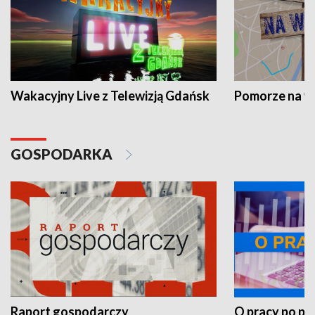
Wakacyjny Live z Telewizją Gdańsk
Pomorze na 
GOSPODARKA
Raport gospodarczy
O pracy po pr