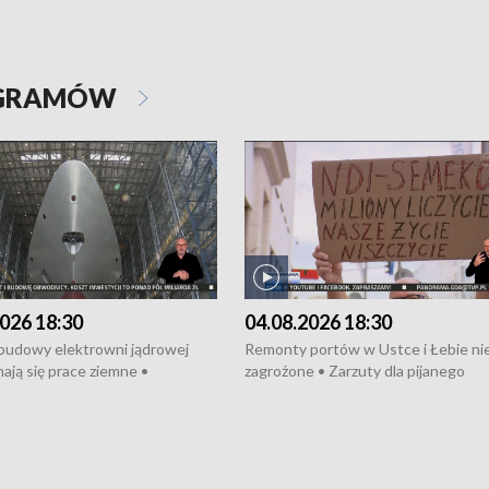
OGRAMÓW
026 18:30
04.08.2026 18:30
 budowy elektrowni jądrowej
Remonty portów w Ustce i Łebie ni
ają się prace ziemne •
zagrożone • Zarzuty dla pijanego
o umowę na budowę obwodnicy
kierowcy ciągnika • Protest
u Gdańskiego • Za kilka dni
poszkodowanych przez dewelopera
e ORP „Wicher” • 18 milionów
Gdyni • Milion zł dla dzieci z UCK od
a inwestycje w szkołach w Rumi
Cancer Fighters • Efekty wpisu Gdy
owie • Nowy sprzęt
Listę UNESCO • Kaszubscy kuczerz