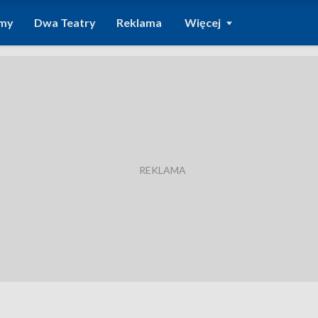
amy
Dwa Teatry
Reklama
Więcej