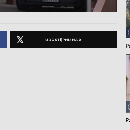
UDOSTĘPNIJ NA X
P
P