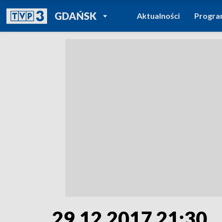
POWRÓT DO
GDAŃSK
Aktualności
Progr
TVP REGIONY
29.12.2017 21:30