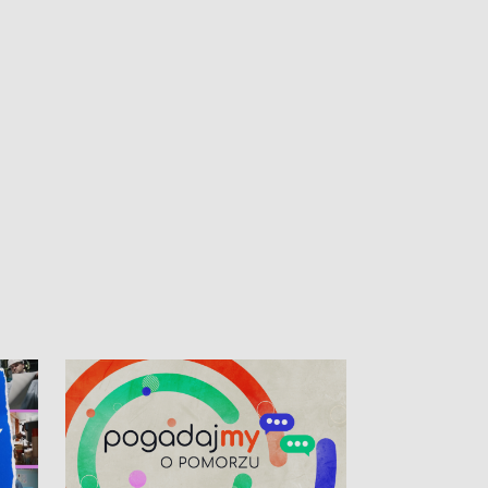
kibiców na trasie przejazdu peletonu
Tour de Pologne przez Kaszuby