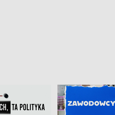
iczny dla Puckiego Szpitala • Na
witali Tour de Pologne
znów rekordowe upały