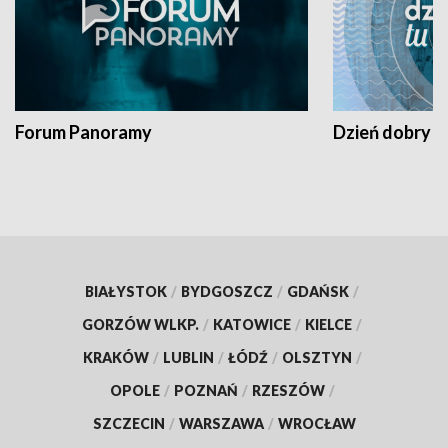
Forum Panoramy
Dzień dobry t
BIAŁYSTOK
/
BYDGOSZCZ
/
GDAŃSK
/
GORZÓW WLKP.
/
KATOWICE
/
KIELCE
/
KRAKÓW
/
LUBLIN
/
ŁÓDŹ
/
OLSZTYN
/
OPOLE
/
POZNAŃ
/
RZESZÓW
/
SZCZECIN
/
WARSZAWA
/
WROCŁAW