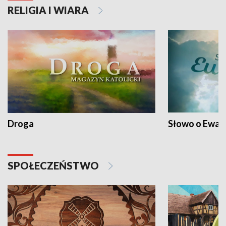
RELIGIA I WIARA
Droga
Słowo o Ewang
SPOŁECZEŃSTWO