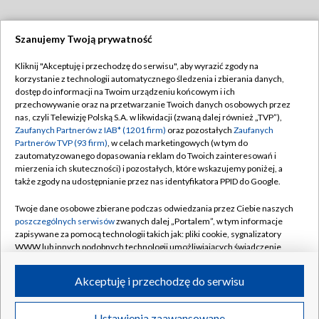
Szanujemy Twoją prywatność
Dołącz do nas:
Kliknij "Akceptuję i przechodzę do serwisu", aby wyrazić zgody na
korzystanie z technologii automatycznego śledzenia i zbierania danych,
TVP
dostęp do informacji na Twoim urządzeniu końcowym i ich
Abonament TVP
przechowywanie oraz na przetwarzanie Twoich danych osobowych przez
Regulamin TVP
nas, czyli Telewizję Polską S.A. w likwidacji (zwaną dalej również „TVP”),
Emisja w TVP
Zaufanych Partnerów z IAB* (1201 firm)
oraz pozostałych
Zaufanych
Polityka prywatności
Partnerów TVP (93 firm)
, w celach marketingowych (w tym do
Centrum informacji TVP
Moje zgody
zautomatyzowanego dopasowania reklam do Twoich zainteresowań i
mierzenia ich skuteczności) i pozostałych, które wskazujemy poniżej, a
Naziemna Telewizja Cyfrowa
Pomoc
także zgody na udostępnianie przez nas identyfikatora PPID do Google.
Sklep TVP
Biuro reklamy
Twoje dane osobowe zbierane podczas odwiedzania przez Ciebie naszych
Rada Programowa
poszczególnych serwisów
zwanych dalej „Portalem”, w tym informacje
Kontakt
zapisywane za pomocą technologii takich jak: pliki cookie, sygnalizatory
System NOS
WWW lub innych podobnych technologii umożliwiających świadczenie
dopasowanych i bezpiecznych usług, personalizację treści oraz reklam,
Informacje o nadawcy
Kanały
udostępnianie funkcji mediów społecznościowych oraz analizowanie
Akceptuję i przechodzę do serwisu
ruchu w Internecie.
Program dla prasy
©2026 Telewizja Polska S.A. w likwidacji
Biuro Reklamy
Twoje dane osobowe zbierane podczas odwiedzania przez Ciebie
Ustawienia zaawansowane