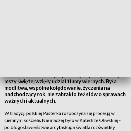
Pasterka w Katedrze Oliwskiej
Tradycyjnie o północy w Katedrze Oliwskiej odbyła
się Pasterka z udziałem arcybiskupa Sławoja
Leszka Głódzia. W tej najważniejszej świątecznej
mszy świętej wzięły udział tłumy wiernych. Była
modlitwa, wspólne kolędowanie, życzenia na
nadchodzący rok, nie zabrakło też słów o sprawach
ważnych i aktualnych.
W tradycji polskiej Pasterka rozpoczyna się procesją w
ciemnym kościele. Nie inaczej było w Katedrze Oliwskiej -
po błogosławieństwie arcybiskupa światła rozświetliły