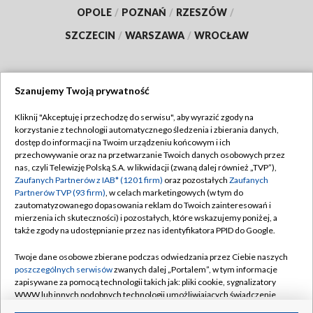
OPOLE
/
POZNAŃ
/
RZESZÓW
/
SZCZECIN
/
WARSZAWA
/
WROCŁAW
Szanujemy Twoją prywatność
Dołącz do nas:
Kliknij "Akceptuję i przechodzę do serwisu", aby wyrazić zgody na
korzystanie z technologii automatycznego śledzenia i zbierania danych,
TVP
dostęp do informacji na Twoim urządzeniu końcowym i ich
Abonament TVP
przechowywanie oraz na przetwarzanie Twoich danych osobowych przez
Regulamin TVP
nas, czyli Telewizję Polską S.A. w likwidacji (zwaną dalej również „TVP”),
Emisja w TVP
Polityka prywatności
Zaufanych Partnerów z IAB* (1201 firm)
oraz pozostałych
Zaufanych
Partnerów TVP (93 firm)
, w celach marketingowych (w tym do
Centrum informacji TVP
Moje zgody
zautomatyzowanego dopasowania reklam do Twoich zainteresowań i
mierzenia ich skuteczności) i pozostałych, które wskazujemy poniżej, a
Naziemna Telewizja Cyfrowa
Pomoc
także zgody na udostępnianie przez nas identyfikatora PPID do Google.
Sklep TVP
Biuro reklamy
Twoje dane osobowe zbierane podczas odwiedzania przez Ciebie naszych
Rada Programowa
Kontakt
poszczególnych serwisów
zwanych dalej „Portalem”, w tym informacje
zapisywane za pomocą technologii takich jak: pliki cookie, sygnalizatory
System NOS
WWW lub innych podobnych technologii umożliwiających świadczenie
dopasowanych i bezpiecznych usług, personalizację treści oraz reklam,
Informacje o nadawcy