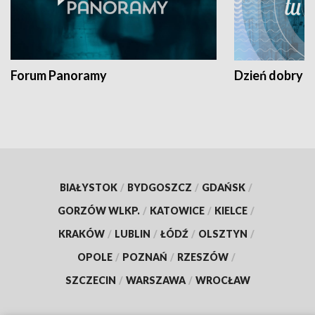
Forum Panoramy
Dzień dobry t
BIAŁYSTOK
/
BYDGOSZCZ
/
GDAŃSK
/
GORZÓW WLKP.
/
KATOWICE
/
KIELCE
/
KRAKÓW
/
LUBLIN
/
ŁÓDŹ
/
OLSZTYN
/
OPOLE
/
POZNAŃ
/
RZESZÓW
/
SZCZECIN
/
WARSZAWA
/
WROCŁAW