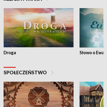
Droga
Słowo o Ewang
SPOŁECZEŃSTWO