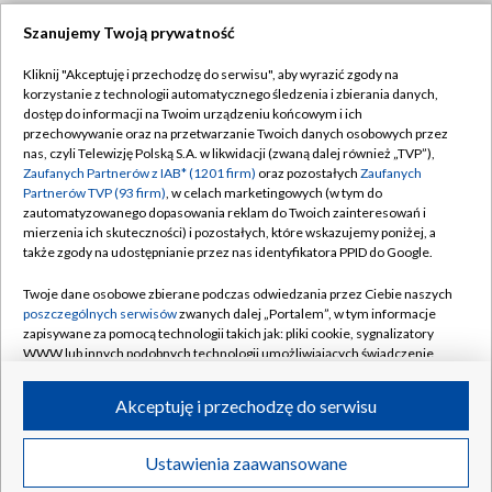
Szanujemy Twoją prywatność
Dołącz do nas:
Kliknij "Akceptuję i przechodzę do serwisu", aby wyrazić zgody na
korzystanie z technologii automatycznego śledzenia i zbierania danych,
TVP
dostęp do informacji na Twoim urządzeniu końcowym i ich
Abonament TVP
przechowywanie oraz na przetwarzanie Twoich danych osobowych przez
Regulamin TVP
nas, czyli Telewizję Polską S.A. w likwidacji (zwaną dalej również „TVP”),
Emisja w TVP
Zaufanych Partnerów z IAB* (1201 firm)
oraz pozostałych
Zaufanych
Polityka prywatności
Partnerów TVP (93 firm)
, w celach marketingowych (w tym do
Centrum informacji TVP
Moje zgody
zautomatyzowanego dopasowania reklam do Twoich zainteresowań i
mierzenia ich skuteczności) i pozostałych, które wskazujemy poniżej, a
Naziemna Telewizja Cyfrowa
Pomoc
także zgody na udostępnianie przez nas identyfikatora PPID do Google.
Sklep TVP
Biuro reklamy
Twoje dane osobowe zbierane podczas odwiedzania przez Ciebie naszych
Rada Programowa
poszczególnych serwisów
zwanych dalej „Portalem”, w tym informacje
Kontakt
zapisywane za pomocą technologii takich jak: pliki cookie, sygnalizatory
System NOS
WWW lub innych podobnych technologii umożliwiających świadczenie
dopasowanych i bezpiecznych usług, personalizację treści oraz reklam,
Informacje o nadawcy
Kanały
udostępnianie funkcji mediów społecznościowych oraz analizowanie
Akceptuję i przechodzę do serwisu
ruchu w Internecie.
Program dla prasy
©2026 Telewizja Polska S.A. w likwidacji
Biuro Reklamy
Twoje dane osobowe zbierane podczas odwiedzania przez Ciebie
Ustawienia zaawansowane
poszczególnych serwisów
na Portalu, takie jak adresy IP, identyfikatory
Ogłoszenie przetargowe