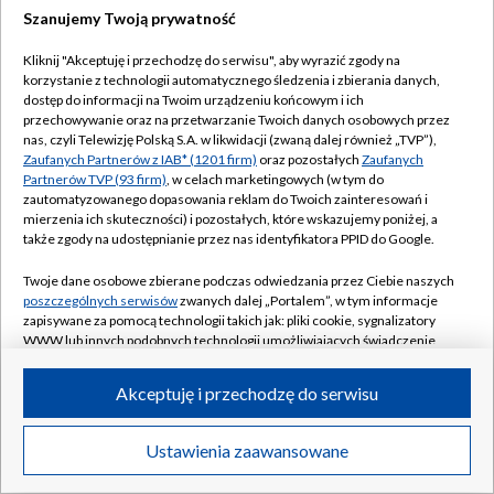
Szanujemy Twoją prywatność
Kliknij "Akceptuję i przechodzę do serwisu", aby wyrazić zgody na
korzystanie z technologii automatycznego śledzenia i zbierania danych,
dostęp do informacji na Twoim urządzeniu końcowym i ich
przechowywanie oraz na przetwarzanie Twoich danych osobowych przez
nas, czyli Telewizję Polską S.A. w likwidacji (zwaną dalej również „TVP”),
Zaufanych Partnerów z IAB* (1201 firm)
oraz pozostałych
Zaufanych
Partnerów TVP (93 firm)
, w celach marketingowych (w tym do
zautomatyzowanego dopasowania reklam do Twoich zainteresowań i
mierzenia ich skuteczności) i pozostałych, które wskazujemy poniżej, a
także zgody na udostępnianie przez nas identyfikatora PPID do Google.
Twoje dane osobowe zbierane podczas odwiedzania przez Ciebie naszych
poszczególnych serwisów
zwanych dalej „Portalem”, w tym informacje
zapisywane za pomocą technologii takich jak: pliki cookie, sygnalizatory
WWW lub innych podobnych technologii umożliwiających świadczenie
dopasowanych i bezpiecznych usług, personalizację treści oraz reklam,
udostępnianie funkcji mediów społecznościowych oraz analizowanie
Akceptuję i przechodzę do serwisu
ruchu w Internecie.
Twoje dane osobowe zbierane podczas odwiedzania przez Ciebie
Ustawienia zaawansowane
poszczególnych serwisów
na Portalu, takie jak adresy IP, identyfikatory
Twoich urządzeń końcowych i identyfikatory plików cookie, informacje o