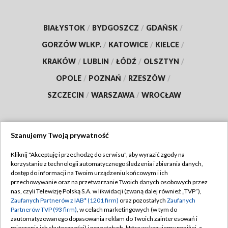
BIAŁYSTOK
/
BYDGOSZCZ
/
GDAŃSK
/
GORZÓW WLKP.
/
KATOWICE
/
KIELCE
/
KRAKÓW
/
LUBLIN
/
ŁÓDŹ
/
OLSZTYN
/
OPOLE
/
POZNAŃ
/
RZESZÓW
/
SZCZECIN
/
WARSZAWA
/
WROCŁAW
Szanujemy Twoją prywatność
Dołącz do nas:
Kliknij "Akceptuję i przechodzę do serwisu", aby wyrazić zgody na
korzystanie z technologii automatycznego śledzenia i zbierania danych,
TVP
dostęp do informacji na Twoim urządzeniu końcowym i ich
Abonament TVP
przechowywanie oraz na przetwarzanie Twoich danych osobowych przez
Regulamin TVP
nas, czyli Telewizję Polską S.A. w likwidacji (zwaną dalej również „TVP”),
Emisja w TVP
Polityka prywatności
Zaufanych Partnerów z IAB* (1201 firm)
oraz pozostałych
Zaufanych
Partnerów TVP (93 firm)
, w celach marketingowych (w tym do
Centrum informacji TVP
Moje zgody
zautomatyzowanego dopasowania reklam do Twoich zainteresowań i
mierzenia ich skuteczności) i pozostałych, które wskazujemy poniżej, a