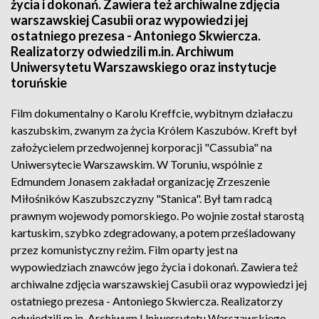
życia i dokonań. Zawiera też archiwalne zdjęcia
warszawskiej Casubii oraz wypowiedzi jej
ostatniego prezesa - Antoniego Skwiercza.
Realizatorzy odwiedzili m.in. Archiwum
Uniwersytetu Warszawskiego oraz instytucje
toruńskie
Film dokumentalny o Karolu Kreffcie, wybitnym działaczu
kaszubskim, zwanym za życia Królem Kaszubów. Kreft był
założycielem przedwojennej korporacji "Cassubia" na
Uniwersytecie Warszawskim. W Toruniu, wspólnie z
Edmundem Jonasem zakładał organizację Zrzeszenie
Miłośników Kaszubszczyzny "Stanica". Był tam radcą
prawnym wojewody pomorskiego. Po wojnie został starostą
kartuskim, szybko zdegradowany, a potem prześladowany
przez komunistyczny reżim. Film oparty jest na
wypowiedziach znawców jego życia i dokonań. Zawiera też
archiwalne zdjęcia warszawskiej Casubii oraz wypowiedzi jej
ostatniego prezesa - Antoniego Skwiercza. Realizatorzy
odwiedzili m.in. Archiwum Uniwersytetu Warszawskiego