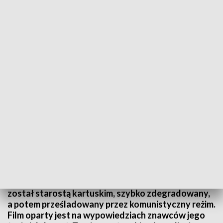
Król Kaszubów
Film dokumentalny o Karolu Kreffcie, wybitnym
działaczu kaszubskim, zwanym za życia Królem
Kaszubów. Kreft był założycielem przedwojennej
korporacji "Cassubia" na Uniwersytecie
Warszawskim. W Toruniu, wspólnie z Edmundem
Jonasem zakładał organizację Zrzeszenie
Miłośników Kaszubszczyzny "Stanica". Był tam
radcą prawnym wojewody pomorskiego. Po wojnie
został starostą kartuskim, szybko zdegradowany,
a potem prześladowany przez komunistyczny reżim.
Film oparty jest na wypowiedziach znawców jego