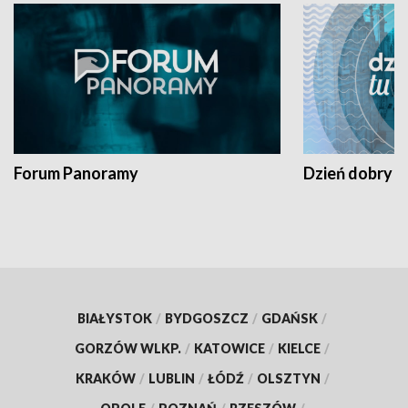
Forum Panoramy
Dzień dobry t
BIAŁYSTOK
/
BYDGOSZCZ
/
GDAŃSK
/
GORZÓW WLKP.
/
KATOWICE
/
KIELCE
/
KRAKÓW
/
LUBLIN
/
ŁÓDŹ
/
OLSZTYN
/