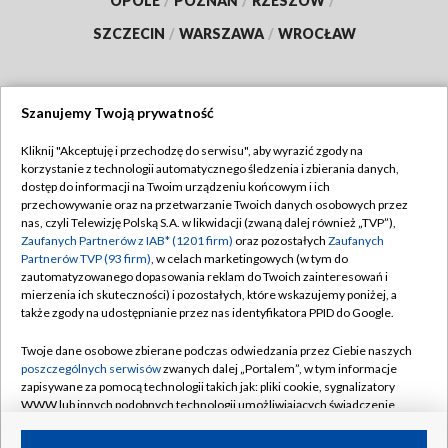
OPOLE
/
POZNAŃ
/
RZESZÓW
/
SZCZECIN
/
WARSZAWA
/
WROCŁAW
Szanujemy Twoją prywatność
Dołącz do nas:
Kliknij "Akceptuję i przechodzę do serwisu", aby wyrazić zgody na
korzystanie z technologii automatycznego śledzenia i zbierania danych,
TVP
dostęp do informacji na Twoim urządzeniu końcowym i ich
Abonament TVP
przechowywanie oraz na przetwarzanie Twoich danych osobowych przez
Regulamin TVP
nas, czyli Telewizję Polską S.A. w likwidacji (zwaną dalej również „TVP”),
Emisja w TVP
Zaufanych Partnerów z IAB* (1201 firm)
oraz pozostałych
Zaufanych
Polityka prywatności
Partnerów TVP (93 firm)
, w celach marketingowych (w tym do
Centrum informacji TVP
Moje zgody
zautomatyzowanego dopasowania reklam do Twoich zainteresowań i
mierzenia ich skuteczności) i pozostałych, które wskazujemy poniżej, a
Naziemna Telewizja Cyfrowa
Pomoc
także zgody na udostępnianie przez nas identyfikatora PPID do Google.
Sklep TVP
Biuro reklamy
Twoje dane osobowe zbierane podczas odwiedzania przez Ciebie naszych
Rada Programowa
poszczególnych serwisów
zwanych dalej „Portalem”, w tym informacje
Kontakt
zapisywane za pomocą technologii takich jak: pliki cookie, sygnalizatory
System NOS
WWW lub innych podobnych technologii umożliwiających świadczenie
dopasowanych i bezpiecznych usług, personalizację treści oraz reklam,
Informacje o nadawcy
Kanały
udostępnianie funkcji mediów społecznościowych oraz analizowanie