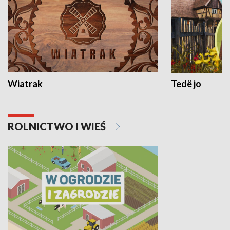
Wiatrak
Tedë jo
ROLNICTWO I WIEŚ