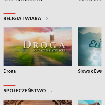
RELIGIA I WIARA
Droga
Słowo o Ewang
SPOŁECZEŃSTWO