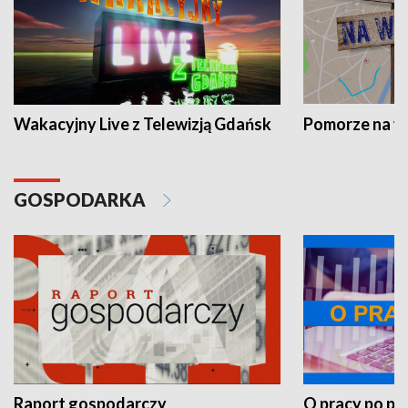
Wakacyjny Live z Telewizją Gdańsk
Pomorze na 
GOSPODARKA
Raport gospodarczy
O pracy po pr