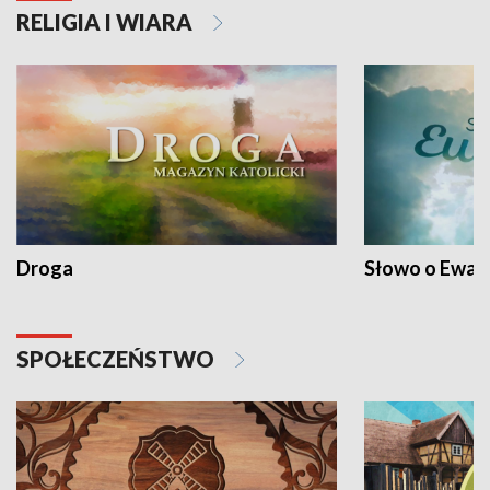
RELIGIA I WIARA
Droga
Słowo o Ewang
SPOŁECZEŃSTWO