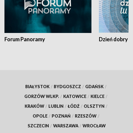
Forum Panoramy
Dzień dobry t
BIAŁYSTOK
/
BYDGOSZCZ
/
GDAŃSK
/
GORZÓW WLKP.
/
KATOWICE
/
KIELCE
/
KRAKÓW
/
LUBLIN
/
ŁÓDŹ
/
OLSZTYN
/
OPOLE
/
POZNAŃ
/
RZESZÓW
/
SZCZECIN
/
WARSZAWA
/
WROCŁAW