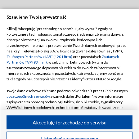
Szanujemy Twoją prywatność
Dołącz do nas:
Kliknij "Akceptuję i przechodzę do serwisu", aby wyrazić zgody na
korzystanie z technologii automatycznego śledzenia i zbierania danych,
TVP
dostęp do informacji na Twoim urządzeniu końcowym i ich
Abonament TVP
przechowywanie oraz na przetwarzanie Twoich danych osobowych przez
Regulamin TVP
nas, czyli Telewizję Polską S.A. w likwidacji (zwaną dalej również „TVP”),
Emisja w TVP
Zaufanych Partnerów z IAB* (1201 firm)
oraz pozostałych
Zaufanych
Polityka prywatności
Partnerów TVP (93 firm)
, w celach marketingowych (w tym do
Centrum informacji TVP
Moje zgody
zautomatyzowanego dopasowania reklam do Twoich zainteresowań i
mierzenia ich skuteczności) i pozostałych, które wskazujemy poniżej, a
Naziemna Telewizja Cyfrowa
Pomoc
także zgody na udostępnianie przez nas identyfikatora PPID do Google.
Sklep TVP
Biuro reklamy
Twoje dane osobowe zbierane podczas odwiedzania przez Ciebie naszych
Rada Programowa
poszczególnych serwisów
zwanych dalej „Portalem”, w tym informacje
Kontakt
zapisywane za pomocą technologii takich jak: pliki cookie, sygnalizatory
System NOS
WWW lub innych podobnych technologii umożliwiających świadczenie
dopasowanych i bezpiecznych usług, personalizację treści oraz reklam,
Informacje o nadawcy
Kanały
udostępnianie funkcji mediów społecznościowych oraz analizowanie
Akceptuję i przechodzę do serwisu
ruchu w Internecie.
Program dla prasy
©2026 Telewizja Polska S.A. w likwidacji
Biuro Reklamy
Twoje dane osobowe zbierane podczas odwiedzania przez Ciebie
Ustawienia zaawansowane