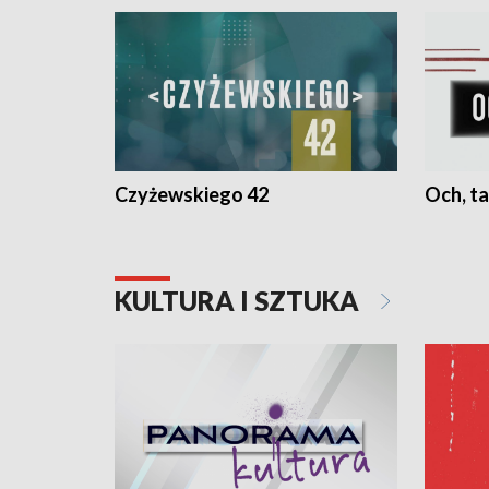
Czyżewskiego 42
Och, ta
KULTURA I SZTUKA