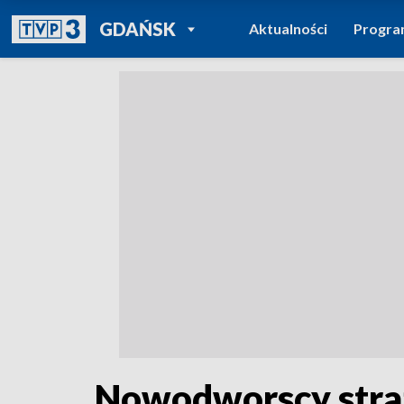
POWRÓT DO
GDAŃSK
Aktualności
Progr
TVP REGIONY
Nowodworscy stra