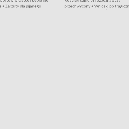
portów w Ustce i Łebie nie
Rosyjski samolot rozpoznawczy
 • Zarzuty dla pijanego
przechwycony • Wnioski po tragicz
ciągnika • Protest
pożarze na działkach • Śledztwo po
wanych przez dewelopera w
pożarze łodzi na Motławie • Urząd M
ilion zł dla dzieci z UCK od
wraca do Słupska • Kampania społe
ghters • Efekty wpisu Gdyni na
puckiego Hospicjum • Nagrody Fest
ESCO • Kaszubscy kuczerzy
Szekspirowskiego rozdane • Tysiąc
ur de Pologne
kibiców na trasie przejazdu peleton
Tour de Pologne przez Kaszuby