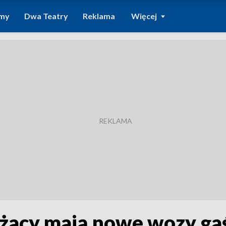
amy
Dwa Teatry
Reklama
Więcej
żacy mają nowe wozy ga