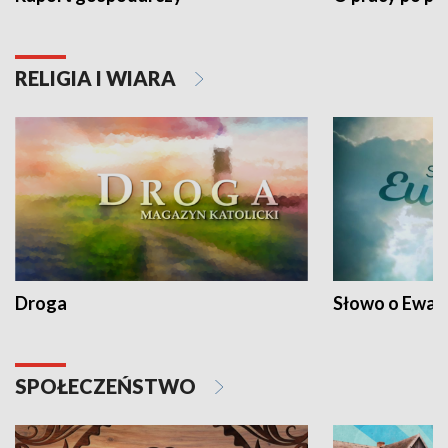
RELIGIA I WIARA
Droga
Słowo o Ewang
SPOŁECZEŃSTWO