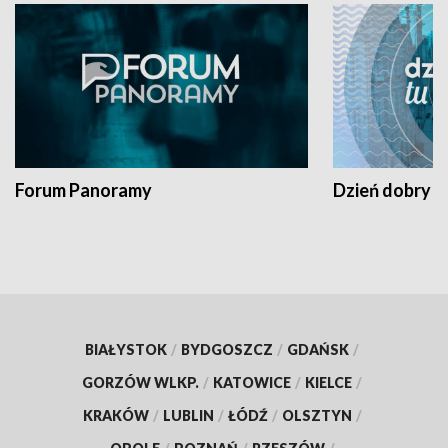
Forum Panoramy
Dzień dobry t
BIAŁYSTOK
/
BYDGOSZCZ
/
GDAŃSK
/
GORZÓW WLKP.
/
KATOWICE
/
KIELCE
/
KRAKÓW
/
LUBLIN
/
ŁÓDŹ
/
OLSZTYN
/