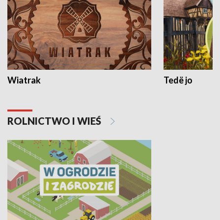
Wiatrak
Tedë jo
ROLNICTWO I WIEŚ