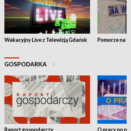
Wakacyjny Live z Telewizją Gdańsk
Pomorze na 
GOSPODARKA
Raport gospodarczy
O pracy po pr