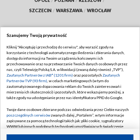
OPOLE
/
POZNAŃ
/
RZESZÓW
/
SZCZECIN
/
WARSZAWA
/
WROCŁAW
Szanujemy Twoją prywatność
Dołącz do nas:
Kliknij "Akceptuję i przechodzę do serwisu", aby wyrazić zgody na
korzystanie z technologii automatycznego śledzenia i zbierania danych,
TVP
dostęp do informacji na Twoim urządzeniu końcowym i ich
Abonament TVP
przechowywanie oraz na przetwarzanie Twoich danych osobowych przez
Regulamin TVP
nas, czyli Telewizję Polską S.A. w likwidacji (zwaną dalej również „TVP”),
Emisja w TVP
Zaufanych Partnerów z IAB* (1201 firm)
oraz pozostałych
Zaufanych
Polityka prywatności
Partnerów TVP (93 firm)
, w celach marketingowych (w tym do
Centrum informacji TVP
Moje zgody
zautomatyzowanego dopasowania reklam do Twoich zainteresowań i
mierzenia ich skuteczności) i pozostałych, które wskazujemy poniżej, a
Naziemna Telewizja Cyfrowa
Pomoc
także zgody na udostępnianie przez nas identyfikatora PPID do Google.
Sklep TVP
Biuro reklamy
Twoje dane osobowe zbierane podczas odwiedzania przez Ciebie naszych
Rada Programowa
poszczególnych serwisów
zwanych dalej „Portalem”, w tym informacje
Kontakt
zapisywane za pomocą technologii takich jak: pliki cookie, sygnalizatory
System NOS
WWW lub innych podobnych technologii umożliwiających świadczenie
dopasowanych i bezpiecznych usług, personalizację treści oraz reklam,
Informacje o nadawcy
Kanały
udostępnianie funkcji mediów społecznościowych oraz analizowanie