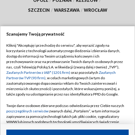
OPOLE
/
POZNAŃ
/
RZESZÓW
/
SZCZECIN
/
WARSZAWA
/
WROCŁAW
Szanujemy Twoją prywatność
Dołącz do nas:
Kliknij "Akceptuję i przechodzę do serwisu", aby wyrazić zgody na
korzystanie z technologii automatycznego śledzenia i zbierania danych,
TVP
dostęp do informacji na Twoim urządzeniu końcowym i ich
Abonament TVP
przechowywanie oraz na przetwarzanie Twoich danych osobowych przez
Regulamin TVP
nas, czyli Telewizję Polską S.A. w likwidacji (zwaną dalej również „TVP”),
Emisja w TVP
Zaufanych Partnerów z IAB* (1201 firm)
oraz pozostałych
Zaufanych
Polityka prywatności
Partnerów TVP (93 firm)
, w celach marketingowych (w tym do
Centrum informacji TVP
Moje zgody
zautomatyzowanego dopasowania reklam do Twoich zainteresowań i
mierzenia ich skuteczności) i pozostałych, które wskazujemy poniżej, a
Naziemna Telewizja Cyfrowa
Pomoc
także zgody na udostępnianie przez nas identyfikatora PPID do Google.
Sklep TVP
Biuro reklamy
Twoje dane osobowe zbierane podczas odwiedzania przez Ciebie naszych
Rada Programowa
poszczególnych serwisów
zwanych dalej „Portalem”, w tym informacje
Kontakt
zapisywane za pomocą technologii takich jak: pliki cookie, sygnalizatory
System NOS
WWW lub innych podobnych technologii umożliwiających świadczenie
dopasowanych i bezpiecznych usług, personalizację treści oraz reklam,
Informacje o nadawcy
Kanały
udostępnianie funkcji mediów społecznościowych oraz analizowanie