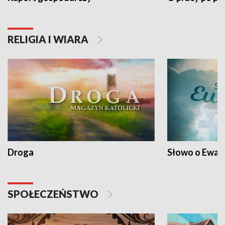
RELIGIA I WIARA
Droga
Słowo o Ewang
SPOŁECZEŃSTWO