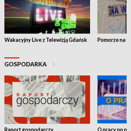
Wakacyjny Live z Telewizją Gdańsk
Pomorze na 
GOSPODARKA
Raport gospodarczy
O pracy po pr