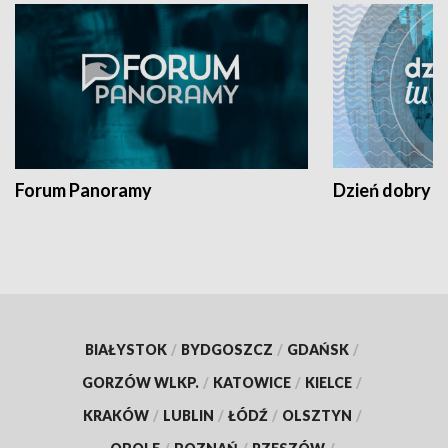
Forum Panoramy
Dzień dobry t
BIAŁYSTOK
/
BYDGOSZCZ
/
GDAŃSK
/
GORZÓW WLKP.
/
KATOWICE
/
KIELCE
/
KRAKÓW
/
LUBLIN
/
ŁÓDŹ
/
OLSZTYN
/