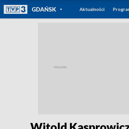
POWRÓT DO
GDAŃSK
Aktualności
Progr
TVP REGIONY
Witold Kasprowicz