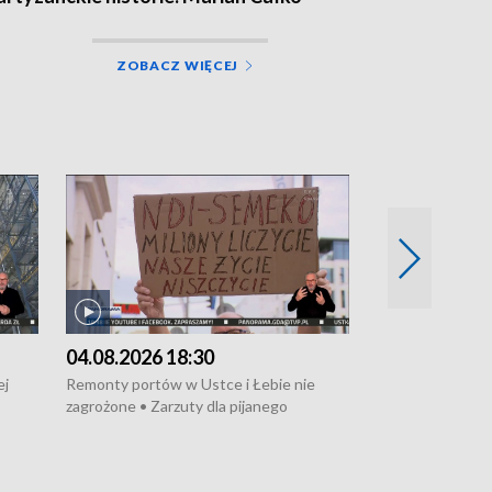
ZOBACZ WIĘCEJ
04.08.2026 18:30
03.08.2026 1
ej
Remonty portów w Ustce i Łebie nie
Rosyjski samolo
zagrożone • Zarzuty dla pijanego
przechwycony • 
dnicy
kierowcy ciągnika • Protest
pożarze na dział
i
poszkodowanych przez dewelopera w
pożarze łodzi na
onów
Gdyni • Milion zł dla dzieci z UCK od
wraca do Słupsk