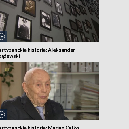
artyzanckie historie: Aleksander
zążewski
artyzanckie historie: Marian Całko