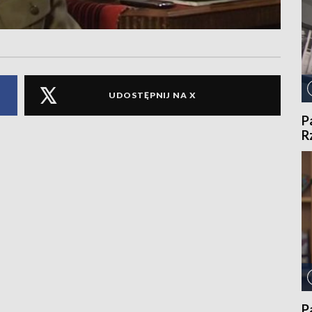
UDOSTĘPNIJ NA X
P
R
P