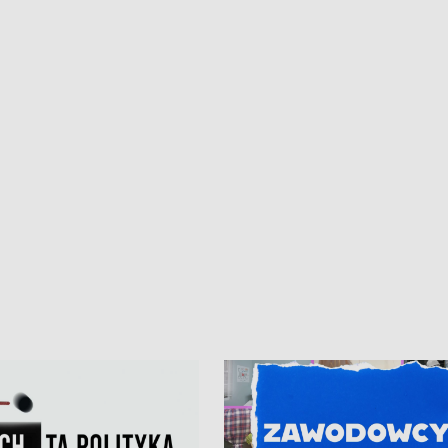
czne zachowania na torach •
złotych na inwestycje w szkołach w
nowych „trajtków” dla Gdyni
i Wejherowie • Nowy sprzęt
kardiologiczny dla Puckiego Szpitala
Pomorzu znów rekordowe upały