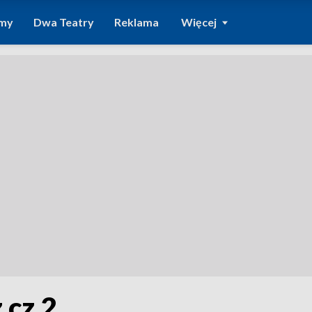
amy
Dwa Teatry
Reklama
Więcej
 cz.2