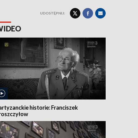
UDOSTĘPNIJ:
WIDEO
artyzanckie historie: Franciszek
roszczyłow