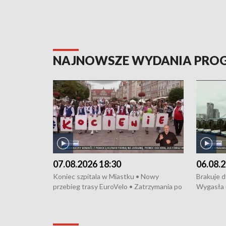
NAJNOWSZE WYDANIA PR
07.08.2026 18:30
06.08.2
Koniec szpitala w Miastku • Nowy
Brakuje 
przebieg trasy EuroVelo • Zatrzymania po
Wygasła 
bójce w Kościerzynie • Mieszkańcy
Miastku 
protestują przeciwko budowie trasy
Przeładu
tramwajowej • Kolejne konwoje
wiatrowej