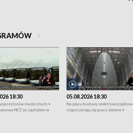
OGRAMÓW
026 18:30
05.08.2026 18:30
dyspozytorów medycznych •
Na placu budowy elektrowni jądrow
umowa NFZ ze szpitalem w
rozpoczynają się prace ziemne •
• Otwarto Morski Terminal
Podpisano umowę na budowę obwo
nkowy • Budowa morskiej farmy
Starogardu Gdańskiego • Za kilka dn
 • Korki na gdańskich Stogach •
wodowanie ORP „Wicher” • 18 mili