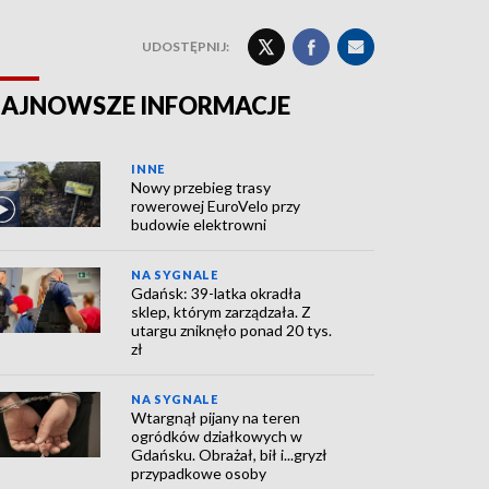
UDOSTĘPNIJ:
AJNOWSZE INFORMACJE
INNE
Nowy przebieg trasy
rowerowej EuroVelo przy
budowie elektrowni
NA SYGNALE
Gdańsk: 39-latka okradła
sklep, którym zarządzała. Z
utargu zniknęło ponad 20 tys.
zł
NA SYGNALE
Wtargnął pijany na teren
ogródków działkowych w
Gdańsku. Obrażał, bił i...gryzł
przypadkowe osoby