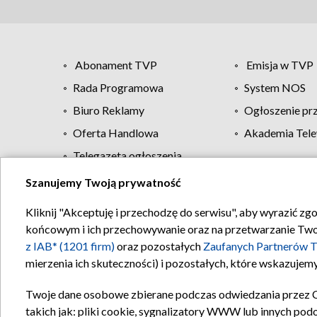
Abonament TVP
Emisja w TVP
Rada Programowa
System NOS
Biuro Reklamy
Ogłoszenie pr
Oferta Handlowa
Akademia Tele
Telegazeta ogłoszenia
Szanujemy Twoją prywatność
Regulamin TVP
Kliknij "Akceptuję i przechodzę do serwisu", aby wyrazić zg
końcowym i ich przechowywanie oraz na przetwarzanie Twoich
z IAB* (1201 firm)
oraz pozostałych
Zaufanych Partnerów T
mierzenia ich skuteczności) i pozostałych, które wskazujemy
Twoje dane osobowe zbierane podczas odwiedzania przez 
takich jak: pliki cookie, sygnalizatory WWW lub innych pod