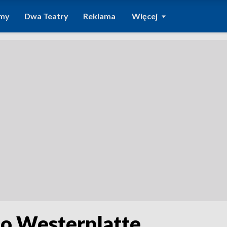
amy
Dwa Teatry
Reklama
Więcej
po Westerplatte