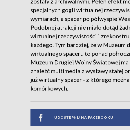
zostały z archiwalnymi. Pełen efekt m
specjalnych gogli wirtualnej rzeczywi
wymiarach, a spacer po półwyspie West
Podobnej atrakcji nie miało dotąd ża
wirtualnej rzeczywistości i zrekonstr
każdego. Tym bardziej, że w Muzeum d
wirtualnego spaceru to ponad półroczn
Muzeum Drugiej Wojny Światowej ma t
znaleźć multimedia z wystawy stałej 
już wirtualny spacer - z którego możn
komórkowych.
UDOSTĘPNIJ NA FACEBOOKU