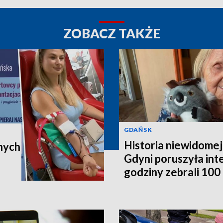
ZOBACZ TAKŻE
GDAŃSK
Historia niewidomej
nych
Gdyni poruszyła in
godziny zebrali 100 t
poleci do Australii