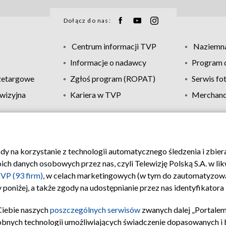
Dołącz do nas:
Centrum informacji TVP
Naziemna
Informacje o nadawcy
Program d
zetargowe
Zgłoś program (ROPAT)
Serwis fo
wizyjna
Kariera w TVP
Merchandi
Polityka prywatności
Moje zgody
Pomoc
Biuro re
ody na korzystanie z technologii automatycznego śledzenia i zbie
 danych osobowych przez nas, czyli Telewizję Polską S.A. w likw
VP (93 firm)
, w celach marketingowych (w tym do zautomatyzow
 poniżej, a także zgody na udostępnianie przez nas identyfikator
Ciebie naszych
poszczególnych serwisów
zwanych dalej „Portalem
obnych technologii umożliwiających świadczenie dopasowanych i be