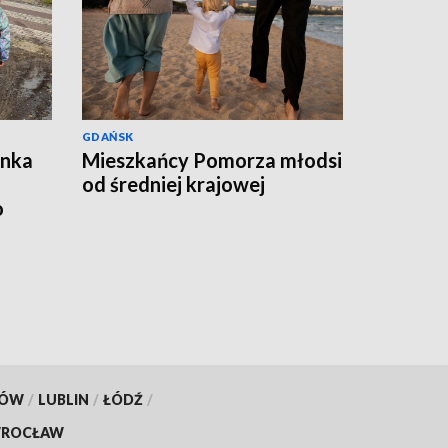
GDAŃSK
ynka
Mieszkańcy Pomorza młodsi
od średniej krajowej
o
KÓW
/
LUBLIN
/
ŁÓDŹ
/
ROCŁAW