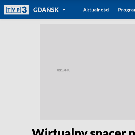
POWRÓT DO
GDAŃSK
Aktualności
Progr
TVP REGIONY
Wirtualny spacer 