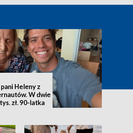
 pani Heleny z
ternautów. W dwie
ys. zł. 90-latka