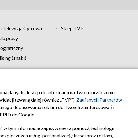
 Telewizja Cyfrowa
Sklep TVP
la prasy
tograficzny
sing (znaki)
klamy
Kontakt
rania danych, dostęp do informacji na Twoim urządzeniu
idacji (zwaną dalej również „TVP”),
Zaufanych Partnerów
anego dopasowania reklam do Twoich zainteresowań i
a PPID do Google.
”, w tym informacje zapisywane za pomocą technologii
zpiecznych usług, personalizację treści oraz reklam,