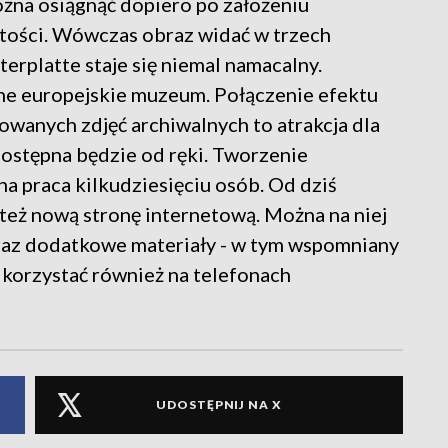
ożna osiągnąć dopiero po założeniu
stości. Wówczas obraz widać w trzech
erplatte staje się niemal namacalny.
dne europejskie muzeum. Połączenie efektu
uowanych zdjęć archiwalnych to atrakcja dla
ostępna będzie od ręki. Tworzenie
a praca kilkudziesięciu osób. Od dziś
eż nową stronę internetową. Można na niej
oraz dodatkowe materiały - w tym wspomniany
a korzystać również na telefonach
UDOSTĘPNIJ NA X