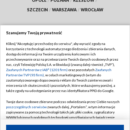
OPOLE
/
POZNAŃ
/
RZESZÓW
/
SZCZECIN
/
WARSZAWA
/
WROCŁAW
Szanujemy Twoją prywatność
Dołącz do nas:
Kliknij "Akceptuję i przechodzę do serwisu", aby wyrazić zgody na
korzystanie z technologii automatycznego śledzenia i zbierania danych,
TVP
dostęp do informacji na Twoim urządzeniu końcowym i ich
Abonament TVP
przechowywanie oraz na przetwarzanie Twoich danych osobowych przez
Regulamin TVP
nas, czyli Telewizję Polską S.A. w likwidacji (zwaną dalej również „TVP”),
Emisja w TVP
Zaufanych Partnerów z IAB* (1201 firm)
oraz pozostałych
Zaufanych
Polityka prywatności
Partnerów TVP (93 firm)
, w celach marketingowych (w tym do
Centrum informacji TVP
Moje zgody
zautomatyzowanego dopasowania reklam do Twoich zainteresowań i
mierzenia ich skuteczności) i pozostałych, które wskazujemy poniżej, a
Naziemna Telewizja Cyfrowa
Pomoc
także zgody na udostępnianie przez nas identyfikatora PPID do Google.
Sklep TVP
Biuro reklamy
Twoje dane osobowe zbierane podczas odwiedzania przez Ciebie naszych
Rada Programowa
poszczególnych serwisów
zwanych dalej „Portalem”, w tym informacje
Kontakt
zapisywane za pomocą technologii takich jak: pliki cookie, sygnalizatory
System NOS
WWW lub innych podobnych technologii umożliwiających świadczenie
dopasowanych i bezpiecznych usług, personalizację treści oraz reklam,
Informacje o nadawcy
Kanały
udostępnianie funkcji mediów społecznościowych oraz analizowanie