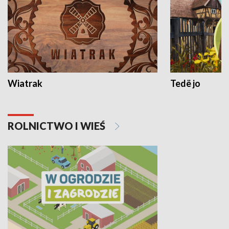
Wiatrak
Tedë jo
ROLNICTWO I WIEŚ