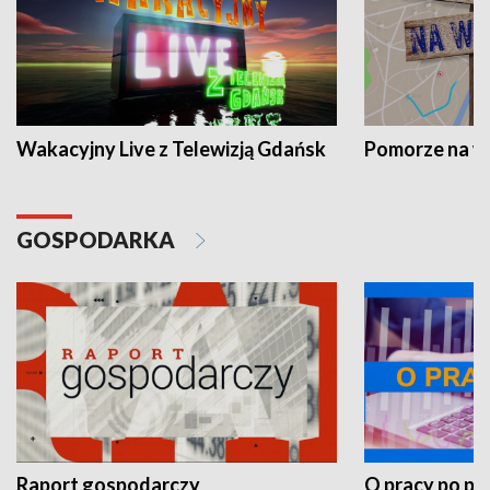
Wakacyjny Live z Telewizją Gdańsk
Pomorze na 
GOSPODARKA
Raport gospodarczy
O pracy po pr