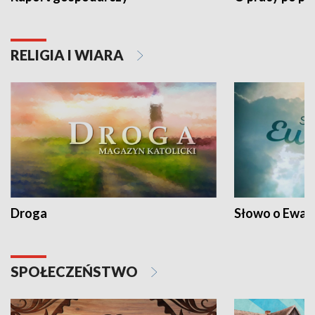
RELIGIA I WIARA
Droga
Słowo o Ewang
SPOŁECZEŃSTWO