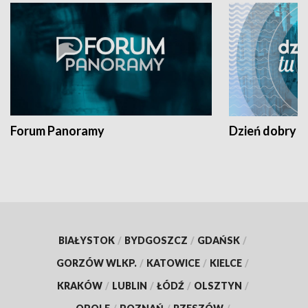
Forum Panoramy
Dzień dobry t
BIAŁYSTOK
/
BYDGOSZCZ
/
GDAŃSK
/
GORZÓW WLKP.
/
KATOWICE
/
KIELCE
/
KRAKÓW
/
LUBLIN
/
ŁÓDŹ
/
OLSZTYN
/