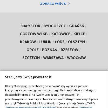
ZOBACZ WIĘCEJ
BIAŁYSTOK
/
BYDGOSZCZ
/
GDAŃSK
/
GORZÓW WLKP.
/
KATOWICE
/
KIELCE
/
KRAKÓW
/
LUBLIN
/
ŁÓDŹ
/
OLSZTYN
/
OPOLE
/
POZNAŃ
/
RZESZÓW
/
SZCZECIN
/
WARSZAWA
/
WROCŁAW
Szanujemy Twoją prywatność
Dołącz do nas:
Kliknij "Akceptuję i przechodzę do serwisu", aby wyrazić zgody na
korzystanie z technologii automatycznego śledzenia i zbierania danych,
TVP
dostęp do informacji na Twoim urządzeniu końcowym i ich
Abonament TVP
przechowywanie oraz na przetwarzanie Twoich danych osobowych przez
Regulamin TVP
nas, czyli Telewizję Polską S.A. w likwidacji (zwaną dalej również „TVP”),
Emisja w TVP
Zaufanych Partnerów z IAB* (1201 firm)
oraz pozostałych
Zaufanych