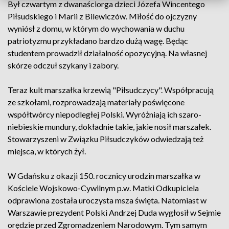
Był czwartym z dwanaściorga dzieci Józefa Wincentego
Piłsudskiego i Marii z Bilewiczów. Miłość do ojczyzny
wyniósł z domu, w którym do wychowania w duchu
patriotyzmu przykładano bardzo dużą wagę. Będąc
studentem prowadził działalność opozycyjną. Na własnej
skórze odczuł szykany i zabory.
Teraz kult marszałka krzewią "Piłsudczycy". Współpracują
ze szkołami, rozprowadzają materiały poświęcone
współtwórcy niepodległej Polski. Wyróżniają ich szaro-
niebieskie mundury, dokładnie takie, jakie nosił marszałek.
Stowarzyszeni w Związku Piłsudczyków odwiedzają też
miejsca, w których żył.
W Gdańsku z okazji 150. rocznicy urodzin marszałka w
Kościele Wojskowo-Cywilnym p.w. Matki Odkupiciela
odprawiona została uroczysta msza święta. Natomiast w
Warszawie prezydent Polski Andrzej Duda wygłosił w Sejmie
orędzie przed Zgromadzeniem Narodowym. Tym samym