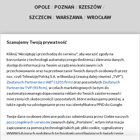
OPOLE
/
POZNAŃ
/
RZESZÓW
/
SZCZECIN
/
WARSZAWA
/
WROCŁAW
Szanujemy Twoją prywatność
Dołącz do nas:
Kliknij "Akceptuję i przechodzę do serwisu", aby wyrazić zgody na
korzystanie z technologii automatycznego śledzenia i zbierania danych,
TVP
dostęp do informacji na Twoim urządzeniu końcowym i ich
Abonament TVP
przechowywanie oraz na przetwarzanie Twoich danych osobowych przez
Regulamin TVP
nas, czyli Telewizję Polską S.A. w likwidacji (zwaną dalej również „TVP”),
Emisja w TVP
Zaufanych Partnerów z IAB* (1201 firm)
oraz pozostałych
Zaufanych
Polityka prywatności
Partnerów TVP (93 firm)
, w celach marketingowych (w tym do
Centrum informacji TVP
Moje zgody
zautomatyzowanego dopasowania reklam do Twoich zainteresowań i
mierzenia ich skuteczności) i pozostałych, które wskazujemy poniżej, a
Naziemna Telewizja Cyfrowa
Pomoc
także zgody na udostępnianie przez nas identyfikatora PPID do Google.
Sklep TVP
Biuro reklamy
Twoje dane osobowe zbierane podczas odwiedzania przez Ciebie naszych
Rada Programowa
poszczególnych serwisów
zwanych dalej „Portalem”, w tym informacje
Kontakt
zapisywane za pomocą technologii takich jak: pliki cookie, sygnalizatory
System NOS
WWW lub innych podobnych technologii umożliwiających świadczenie
dopasowanych i bezpiecznych usług, personalizację treści oraz reklam,