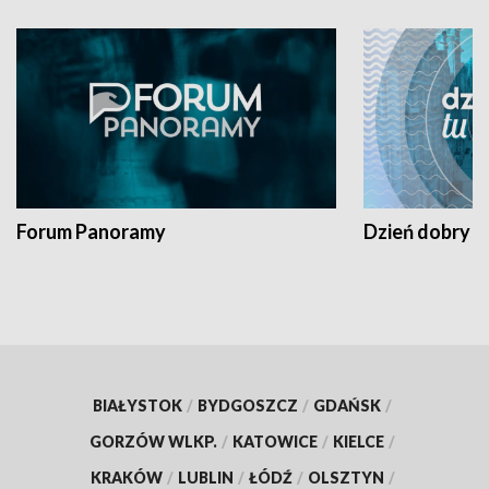
Forum Panoramy
Dzień dobry t
BIAŁYSTOK
/
BYDGOSZCZ
/
GDAŃSK
/
GORZÓW WLKP.
/
KATOWICE
/
KIELCE
/
KRAKÓW
/
LUBLIN
/
ŁÓDŹ
/
OLSZTYN
/