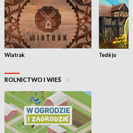
Wiatrak
Tedë jo
ROLNICTWO I WIEŚ