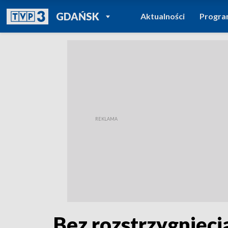
POWRÓT DO
GDAŃSK
Aktualności
Progr
TVP REGIONY
Bez rozstrzygnięci