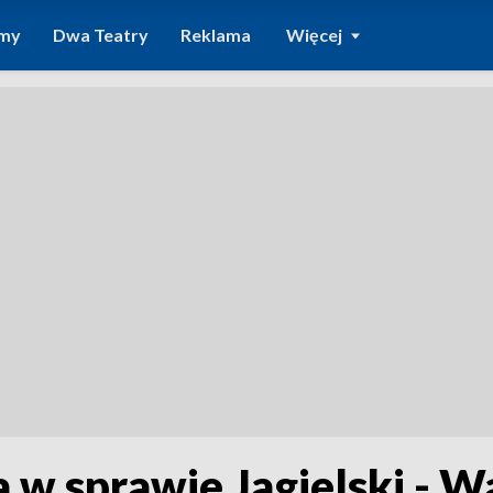
amy
Dwa Teatry
Reklama
Więcej
a w sprawie Jagielski - W