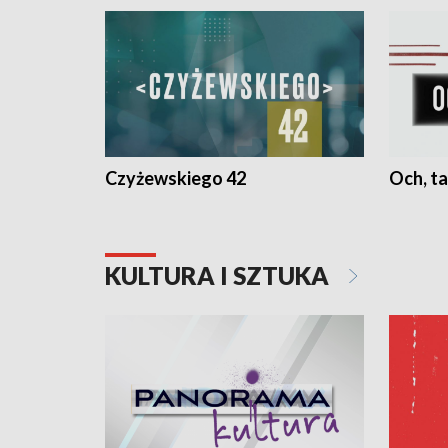
Czyżewskiego 42
Och, ta
KULTURA I SZTUKA