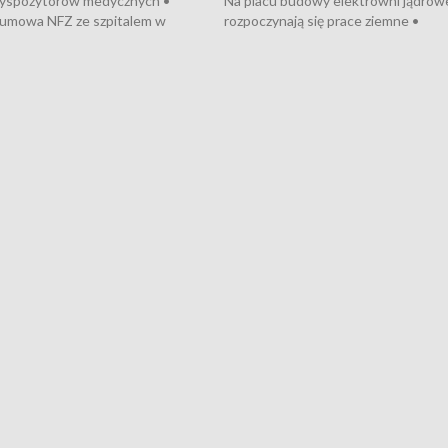
dyspozytorów medycznych •
Na placu budowy elektrowni jądrow
umowa NFZ ze szpitalem w
rozpoczynają się prace ziemne •
• Otwarto Morski Terminal
Podpisano umowę na budowę obwo
nkowy • Budowa morskiej farmy
Starogardu Gdańskiego • Za kilka dn
 • Korki na gdańskich Stogach •
wodowanie ORP „Wicher” • 18 mili
czne zachowania na torach •
złotych na inwestycje w szkołach w
nowych „trajtków” dla Gdyni
i Wejherowie • Nowy sprzęt
kardiologiczny dla Puckiego Szpitala
Pomorzu znów rekordowe upały