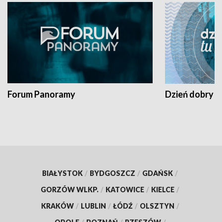
Forum Panoramy
Dzień dobry t
BIAŁYSTOK
/
BYDGOSZCZ
/
GDAŃSK
/
GORZÓW WLKP.
/
KATOWICE
/
KIELCE
/
KRAKÓW
/
LUBLIN
/
ŁÓDŹ
/
OLSZTYN
/