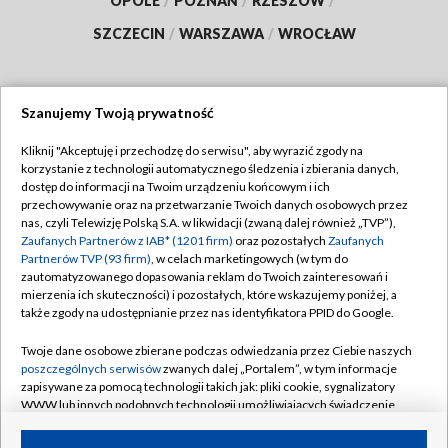
OPOLE
/
POZNAŃ
/
RZESZÓW
/
SZCZECIN
/
WARSZAWA
/
WROCŁAW
Szanujemy Twoją prywatność
Dołącz do nas:
Kliknij "Akceptuję i przechodzę do serwisu", aby wyrazić zgody na
korzystanie z technologii automatycznego śledzenia i zbierania danych,
TVP
dostęp do informacji na Twoim urządzeniu końcowym i ich
Abonament TVP
przechowywanie oraz na przetwarzanie Twoich danych osobowych przez
Regulamin TVP
nas, czyli Telewizję Polską S.A. w likwidacji (zwaną dalej również „TVP”),
Emisja w TVP
Zaufanych Partnerów z IAB* (1201 firm)
oraz pozostałych
Zaufanych
Polityka prywatności
Partnerów TVP (93 firm)
, w celach marketingowych (w tym do
Centrum informacji TVP
Moje zgody
zautomatyzowanego dopasowania reklam do Twoich zainteresowań i
mierzenia ich skuteczności) i pozostałych, które wskazujemy poniżej, a
Naziemna Telewizja Cyfrowa
Pomoc
także zgody na udostępnianie przez nas identyfikatora PPID do Google.
Sklep TVP
Biuro reklamy
Twoje dane osobowe zbierane podczas odwiedzania przez Ciebie naszych
Rada Programowa
poszczególnych serwisów
zwanych dalej „Portalem”, w tym informacje
Kontakt
zapisywane za pomocą technologii takich jak: pliki cookie, sygnalizatory
System NOS
WWW lub innych podobnych technologii umożliwiających świadczenie
dopasowanych i bezpiecznych usług, personalizację treści oraz reklam,
Informacje o nadawcy
Kanały
udostępnianie funkcji mediów społecznościowych oraz analizowanie