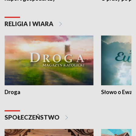
RELIGIA I WIARA
Droga
Słowo o Ewang
SPOŁECZEŃSTWO