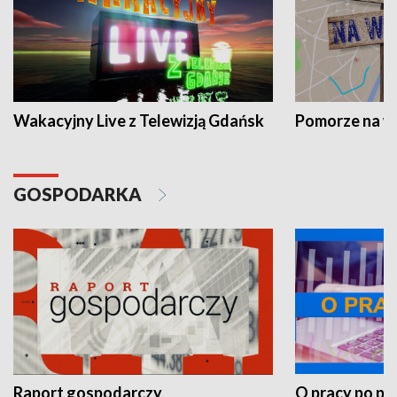
Wakacyjny Live z Telewizją Gdańsk
Pomorze na 
GOSPODARKA
Raport gospodarczy
O pracy po pr