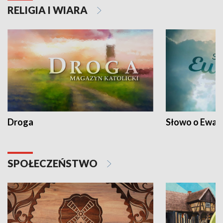
RELIGIA I WIARA
Droga
Słowo o Ewang
SPOŁECZEŃSTWO