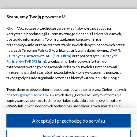
Szanujemy Twoją prywatność
Dołącz do nas:
Kliknij "Akceptuję i przechodzę do serwisu", aby wyrazić zgody na
korzystanie z technologii automatycznego śledzenia i zbierania danych,
TVP
dostęp do informacji na Twoim urządzeniu końcowym i ich
Abonament TVP
przechowywanie oraz na przetwarzanie Twoich danych osobowych przez
Regulamin TVP
nas, czyli Telewizję Polską S.A. w likwidacji (zwaną dalej również „TVP”),
Emisja w TVP
Zaufanych Partnerów z IAB* (1201 firm)
oraz pozostałych
Zaufanych
Polityka prywatności
Partnerów TVP (93 firm)
, w celach marketingowych (w tym do
Centrum informacji TVP
Moje zgody
zautomatyzowanego dopasowania reklam do Twoich zainteresowań i
mierzenia ich skuteczności) i pozostałych, które wskazujemy poniżej, a
Naziemna Telewizja Cyfrowa
Pomoc
także zgody na udostępnianie przez nas identyfikatora PPID do Google.
Sklep TVP
Biuro reklamy
Twoje dane osobowe zbierane podczas odwiedzania przez Ciebie naszych
Rada Programowa
poszczególnych serwisów
zwanych dalej „Portalem”, w tym informacje
Kontakt
zapisywane za pomocą technologii takich jak: pliki cookie, sygnalizatory
System NOS
WWW lub innych podobnych technologii umożliwiających świadczenie
dopasowanych i bezpiecznych usług, personalizację treści oraz reklam,
Informacje o nadawcy
Kanały
udostępnianie funkcji mediów społecznościowych oraz analizowanie
Akceptuję i przechodzę do serwisu
ruchu w Internecie.
Program dla prasy
©2026 Telewizja Polska S.A. w likwidacji
Biuro Reklamy
Twoje dane osobowe zbierane podczas odwiedzania przez Ciebie
Ustawienia zaawansowane