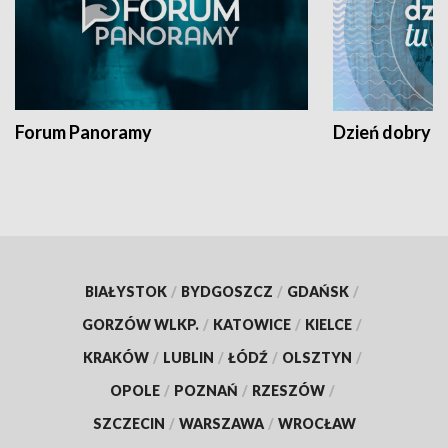
Forum Panoramy
Dzień dobry t
BIAŁYSTOK
/
BYDGOSZCZ
/
GDAŃSK
/
GORZÓW WLKP.
/
KATOWICE
/
KIELCE
/
KRAKÓW
/
LUBLIN
/
ŁÓDŹ
/
OLSZTYN
/
OPOLE
/
POZNAŃ
/
RZESZÓW
/
SZCZECIN
/
WARSZAWA
/
WROCŁAW