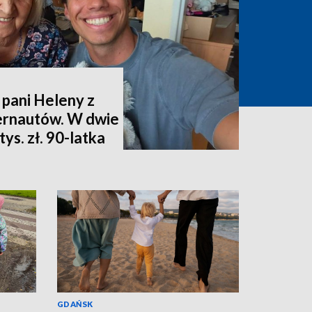
 pani Heleny z
ternautów. W dwie
ys. zł. 90-latka
GDAŃSK