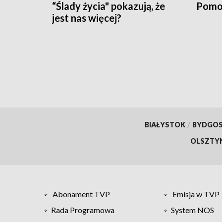
“Ślady życia" pokazują, że
Pomo
jest nas więcej?
BIAŁYSTOK
/
BYDGO
OLSZTY
Abonament TVP
Emisja w TVP
Rada Programowa
System NOS