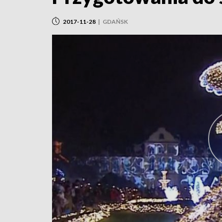
2017-11-28
|
GDAŃSK