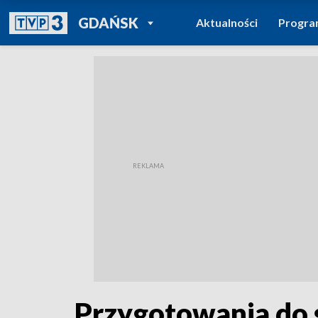
POWRÓT DO
GDAŃSK
Aktualności
Progr
TVP REGIONY
Przygotowania do 