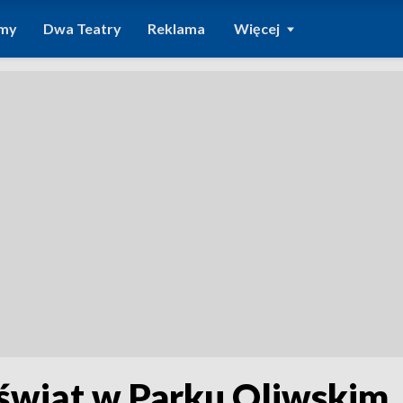
amy
Dwa Teatry
Reklama
Więcej
świąt w Parku Oliwskim