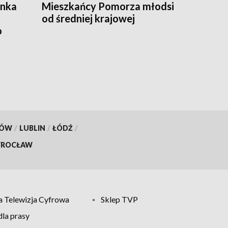
ynka
Mieszkańcy Pomorza młodsi
od średniej krajowej
o
KÓW
/
LUBLIN
/
ŁÓDŹ
/
ROCŁAW
 Telewizja Cyfrowa
Sklep TVP
la prasy