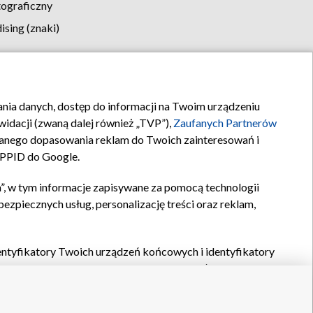
tograficzny
sing (znaki)
klamy
Kontakt
rania danych, dostęp do informacji na Twoim urządzeniu
idacji (zwaną dalej również „TVP”),
Zaufanych Partnerów
anego dopasowania reklam do Twoich zainteresowań i
a PPID do Google.
”, w tym informacje zapisywane za pomocą technologii
zpiecznych usług, personalizację treści oraz reklam,
identyfikatory Twoich urządzeń końcowych i identyfikatory
P,
Zaufanych Partnerów z IAB
oraz pozostałych
Zaufanych
 wyboru podstawowych reklam, wyboru spersonalizowanych
ch treści, pomiaru wydajności reklam, pomiaru wydajności