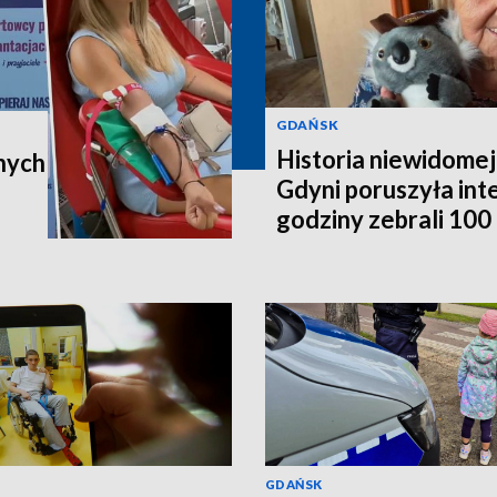
GDAŃSK
Historia niewidomej
nych
Gdyni poruszyła in
godziny zebrali 100 t
poleci do Australii
GDAŃSK