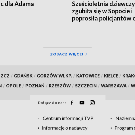
c dla Adama
Sześcioletnia dziewcz
zgubiła się w Sopocie i
poprosiła policjantów 
pomoc
ZOBACZ WIĘCEJ
SZCZ
/
GDAŃSK
/
GORZÓW WLKP.
/
KATOWICE
/
KIELCE
/
KRA
N
/
OPOLE
/
POZNAŃ
/
RZESZÓW
/
SZCZECIN
/
WARSZAWA
/
W
Dołącz do nas:
Centrum informacji TVP
Naziemna
Informacje o nadawcy
Program d