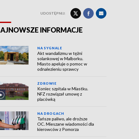
UDOSTĘPNIJ:
AJNOWSZE INFORMACJE
NA SYGNALE
Akt wandalizmu w tężni
solankowej w Malborku.
Miasto apeluje o pomoc w
odnalezieniu sprawcy
ZDROWIE
Koniec szpitala w Miastku.
NFZ rozwiązał umowę z
placówką
NA DROGACH
Tańsze paliwo, ale droższe
OC. Mieszane wiadomości dla
kierowców z Pomorza