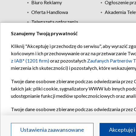
Biuro Reklamy
Ogłoszenie pr
Oferta Handlowa
Akademia Tele
Telegazeta ogłoszenia
Szanujemy Twoją prywatność
Regulamin TVP
Kliknij "Akceptuję i przechodzę do serwisu", aby wyrazić zg
końcowym i ich przechowywanie oraz na przetwarzanie Twoich
z IAB* (1201 firm)
oraz pozostałych
Zaufanych Partnerów T
mierzenia ich skuteczności) i pozostałych, które wskazujemy
Twoje dane osobowe zbierane podczas odwiedzania przez 
takich jak: pliki cookie, sygnalizatory WWW lub innych pod
udostępnianie funkcji mediów społecznościowych oraz anali
Twoje dane osobowe zbierane podczas odwiedzania przez 
plików cookie, informacje o Twoich wyszukiwaniach w serwi
Partnerów TVP
dla realizacji następujących celów i funkc
Ustawienia zaawansowane
Akceptuję i
reklam, tworzenia profilu spersonalizowanych reklam, tworz