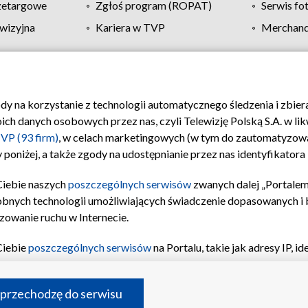
zetargowe
Zgłoś program (ROPAT)
Serwis fo
wizyjna
Kariera w TVP
Merchandi
Polityka prywatności
Moje zgody
Pomoc
Biuro re
ody na korzystanie z technologii automatycznego śledzenia i zbie
 danych osobowych przez nas, czyli Telewizję Polską S.A. w likw
VP (93 firm)
, w celach marketingowych (w tym do zautomatyzow
 poniżej, a także zgody na udostępnianie przez nas identyfikator
Ciebie naszych
poszczególnych serwisów
zwanych dalej „Portalem
obnych technologii umożliwiających świadczenie dopasowanych i be
zowanie ruchu w Internecie.
Ciebie
poszczególnych serwisów
na Portalu, takie jak adresy IP, 
sach Portalu czy historia odwiedzin będą przetwarzane przez TV
ji: przechowywania informacji na urządzeniu lub dostęp do nich,
©2026 Telewizja Polska S.A. w likwidacji
 przechodzę do serwisu
enia profilu spersonalizowanych treści, wyboru spersonalizowany