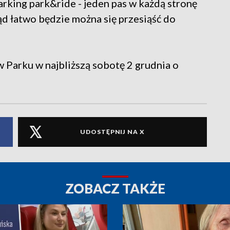
rking park&ride - jeden pas w każdą stronę
ąd łatwo będzie można się przesiąść do
 w Parku w najbliższą sobotę 2 grudnia o
UDOSTĘPNIJ NA X
ZOBACZ TAKŻE