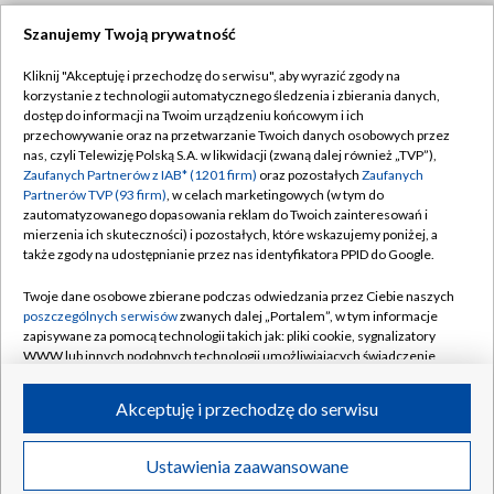
Szanujemy Twoją prywatność
Dołącz do nas:
Kliknij "Akceptuję i przechodzę do serwisu", aby wyrazić zgody na
korzystanie z technologii automatycznego śledzenia i zbierania danych,
TVP
dostęp do informacji na Twoim urządzeniu końcowym i ich
Abonament TVP
przechowywanie oraz na przetwarzanie Twoich danych osobowych przez
Regulamin TVP
nas, czyli Telewizję Polską S.A. w likwidacji (zwaną dalej również „TVP”),
Emisja w TVP
Zaufanych Partnerów z IAB* (1201 firm)
oraz pozostałych
Zaufanych
Polityka prywatności
Partnerów TVP (93 firm)
, w celach marketingowych (w tym do
Centrum informacji TVP
Moje zgody
zautomatyzowanego dopasowania reklam do Twoich zainteresowań i
mierzenia ich skuteczności) i pozostałych, które wskazujemy poniżej, a
Naziemna Telewizja Cyfrowa
Pomoc
także zgody na udostępnianie przez nas identyfikatora PPID do Google.
Sklep TVP
Biuro reklamy
Twoje dane osobowe zbierane podczas odwiedzania przez Ciebie naszych
Rada Programowa
poszczególnych serwisów
zwanych dalej „Portalem”, w tym informacje
Kontakt
zapisywane za pomocą technologii takich jak: pliki cookie, sygnalizatory
System NOS
WWW lub innych podobnych technologii umożliwiających świadczenie
dopasowanych i bezpiecznych usług, personalizację treści oraz reklam,
Informacje o nadawcy
Kanały
udostępnianie funkcji mediów społecznościowych oraz analizowanie
Akceptuję i przechodzę do serwisu
ruchu w Internecie.
Program dla prasy
©2026 Telewizja Polska S.A. w likwidacji
Biuro Reklamy
Twoje dane osobowe zbierane podczas odwiedzania przez Ciebie
Ustawienia zaawansowane
poszczególnych serwisów
na Portalu, takie jak adresy IP, identyfikatory
Ogłoszenie przetargowe