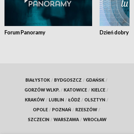
Forum Panoramy
Dzień dobry t
BIAŁYSTOK
/
BYDGOSZCZ
/
GDAŃSK
/
GORZÓW WLKP.
/
KATOWICE
/
KIELCE
/
KRAKÓW
/
LUBLIN
/
ŁÓDŹ
/
OLSZTYN
/
OPOLE
/
POZNAŃ
/
RZESZÓW
/
SZCZECIN
/
WARSZAWA
/
WROCŁAW