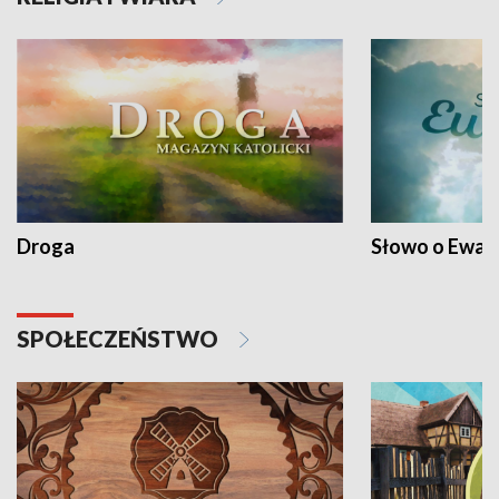
Droga
Słowo o Ewang
SPOŁECZEŃSTWO