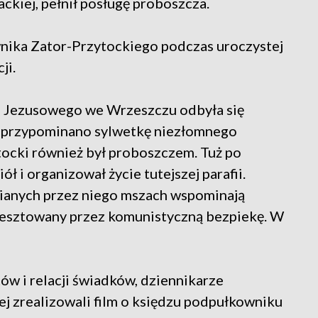
ackiej, pełnił posługę proboszcza.
wnika Zator-Przytockiego podczas uroczystej
ji.
a Jezusowego we Wrzeszczu odbyła się
ej przypominano sylwetkę niezłomnego
ytocki również był proboszczem. Tuż po
 i organizował życie tutejszej parafii.
wianych przez niego mszach wspominają
 aresztowany przez komunistyczną bezpiekę. W
 i relacji świadków, dziennikarze
j zrealizowali film o księdzu podpułkowniku