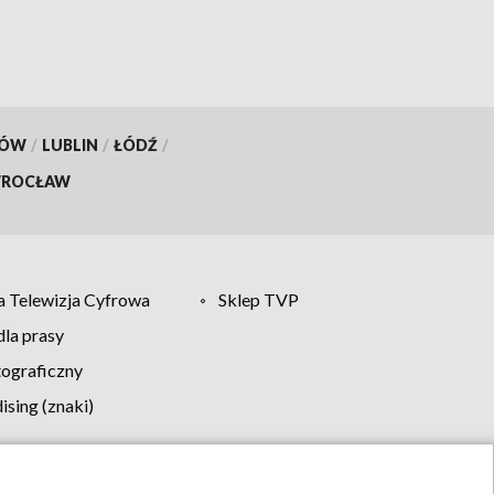
KÓW
/
LUBLIN
/
ŁÓDŹ
/
ROCŁAW
 Telewizja Cyfrowa
Sklep TVP
la prasy
tograficzny
sing (znaki)