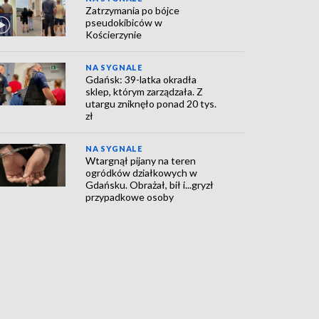
Zatrzymania po bójce
pseudokibiców w
Kościerzynie
NA SYGNALE
Gdańsk: 39-latka okradła
sklep, którym zarządzała. Z
utargu zniknęło ponad 20 tys.
zł
NA SYGNALE
Wtargnął pijany na teren
ogródków działkowych w
Gdańsku. Obrażał, bił i...gryzł
przypadkowe osoby