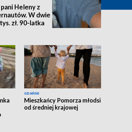
 pani Heleny z
ternautów. W dwie
ys. zł. 90-latka
GDAŃSK
ynka
Mieszkańcy Pomorza młodsi
od średniej krajowej
o