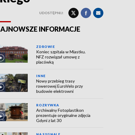
UDOSTĘPNIJ:
AJNOWSZE INFORMACJE
ZDROWIE
Koniec szpitala w Miastku.
NFZ rozwiązał umowę z
placówką
INNE
Nowy przebieg trasy
rowerowej EuroVelo przy
budowie elektrowni
ROZRYWKA
Archiwalny Fotoplastikon
prezentuje oryginalne zdjęcia
Gdyni z lat 30
NA SYGNALE