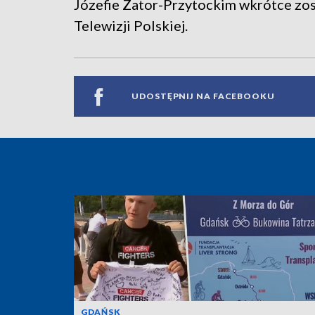
Józefie Zator-Przytockim wkrótce z
Telewizji Polskiej.
UDOSTĘPNIJ NA FACEBOOKU
GDAŃSK