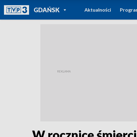
POWRÓT DO
GDAŃSK
Aktualności
Progr
TVP REGIONY
W rocznicę śmierci