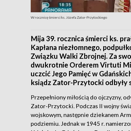
W rocznicę śmierci ks. Józefa Zator-Przytockiego
Mija 39. rocznica śmierci ks. pr
Kapłana niezłomnego, podpułko
Związku Walki Zbrojnej. Za swo
dwukrotnie Orderem Virtuti Mi
uczcić Jego Pamięć w Gdańskich
ksiądz Zator-Przytocki odbyły 
Przepełniony miłością do ojczyzny, o
Zator-Przytocki. Podczas II wojny św
wojskowym, następnie dziekanem Armii
podziemiu. Jednak w 1945 r. namierz