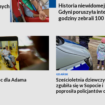
Historia niewidomej
nych
Gdyni poruszyła in
godziny zebrali 100 t
poleci do Australii
GDAŃSK
c dla Adama
Sześcioletnia dziewcz
zgubiła się w Sopocie i
poprosiła policjantów 
pomoc