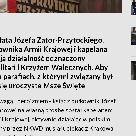
ałata Józefa Zator-Przytockiego.
wnika Armii Krajowej i kapelana
ją działalność odznaczony
litari i Krzyżem Walecznych. Aby
 parafiach, z którymi związany był
się uroczyste Msze Święte
dwagą i heroizmem - ksiądz pułkownik Józef
iatowej na własną prośbę został kapelanem
 Krajowej, aktywnie działając w polskim
ony przez NKWD musiał uciekać z Krakowa.