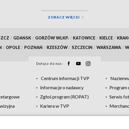
ZOBACZ WIĘCEJ
SZCZ
/
GDAŃSK
/
GORZÓW WLKP.
/
KATOWICE
/
KIELCE
/
KRA
N
/
OPOLE
/
POZNAŃ
/
RZESZÓW
/
SZCZECIN
/
WARSZAWA
/
W
Dołącz do nas:
Centrum informacji TVP
Naziemna
Informacje o nadawcy
Program d
zetargowe
Zgłoś program (ROPAT)
Serwis fo
wizyjna
Kariera w TVP
Merchandi