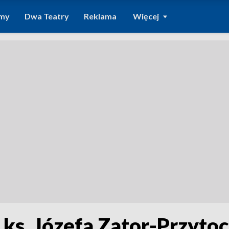
amy
Dwa Teatry
Reklama
Więcej
 ks. Józefa Zator-Przyto