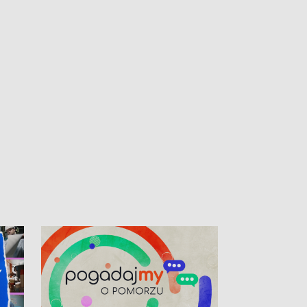
kibiców na trasie przejazdu peletonu
Tour de Pologne przez Kaszuby