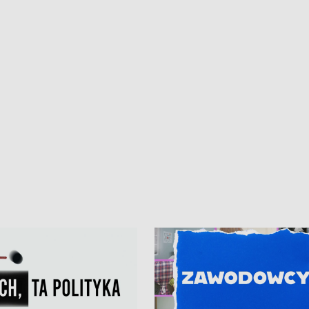
iczny dla Puckiego Szpitala • Na
witali Tour de Pologne
znów rekordowe upały