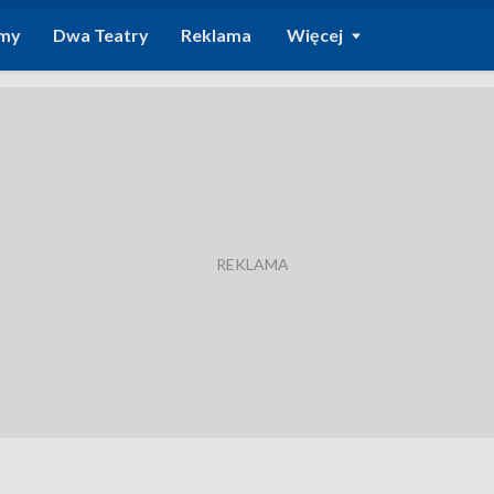
amy
Dwa Teatry
Reklama
Więcej