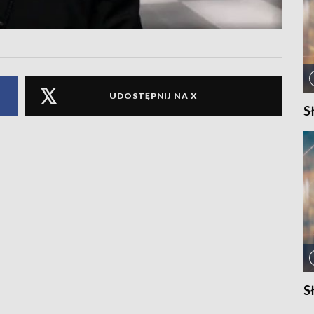
UDOSTĘPNIJ NA X
S
S