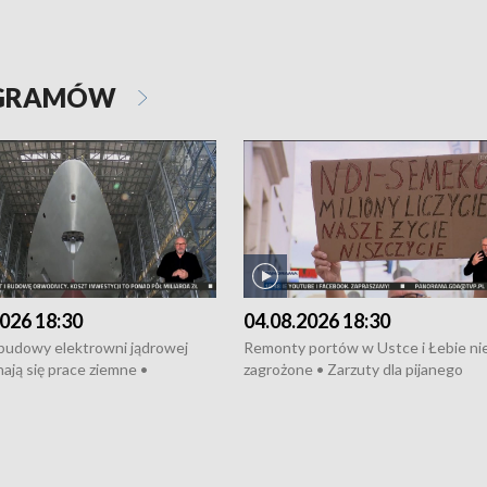
OGRAMÓW
026 18:30
04.08.2026 18:30
 budowy elektrowni jądrowej
Remonty portów w Ustce i Łebie ni
ają się prace ziemne •
zagrożone • Zarzuty dla pijanego
o umowę na budowę obwodnicy
kierowcy ciągnika • Protest
u Gdańskiego • Za kilka dni
poszkodowanych przez dewelopera
e ORP „Wicher” • 18 milionów
Gdyni • Milion zł dla dzieci z UCK od
a inwestycje w szkołach w Rumi
Cancer Fighters • Efekty wpisu Gdy
owie • Nowy sprzęt
Listę UNESCO • Kaszubscy kuczerz