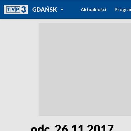
POWRÓT DO
GDAŃSK
Aktualności
Progr
TVP REGIONY
odc. 26.11.2017