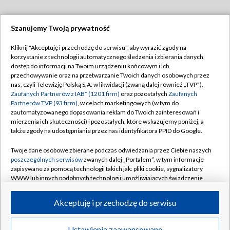
Szanujemy Twoją prywatność
Dołącz do nas:
Kliknij "Akceptuję i przechodzę do serwisu", aby wyrazić zgody na
korzystanie z technologii automatycznego śledzenia i zbierania danych,
TVP
dostęp do informacji na Twoim urządzeniu końcowym i ich
Abonament TVP
przechowywanie oraz na przetwarzanie Twoich danych osobowych przez
Regulamin TVP
nas, czyli Telewizję Polską S.A. w likwidacji (zwaną dalej również „TVP”),
Emisja w TVP
Zaufanych Partnerów z IAB* (1201 firm)
oraz pozostałych
Zaufanych
Polityka prywatności
Partnerów TVP (93 firm)
, w celach marketingowych (w tym do
Centrum informacji TVP
Moje zgody
zautomatyzowanego dopasowania reklam do Twoich zainteresowań i
mierzenia ich skuteczności) i pozostałych, które wskazujemy poniżej, a
Naziemna Telewizja Cyfrowa
Pomoc
także zgody na udostępnianie przez nas identyfikatora PPID do Google.
Sklep TVP
Biuro reklamy
Twoje dane osobowe zbierane podczas odwiedzania przez Ciebie naszych
Rada Programowa
poszczególnych serwisów
zwanych dalej „Portalem”, w tym informacje
Kontakt
zapisywane za pomocą technologii takich jak: pliki cookie, sygnalizatory
System NOS
WWW lub innych podobnych technologii umożliwiających świadczenie
dopasowanych i bezpiecznych usług, personalizację treści oraz reklam,
Informacje o nadawcy
Kanały
udostępnianie funkcji mediów społecznościowych oraz analizowanie
Akceptuję i przechodzę do serwisu
ruchu w Internecie.
Program dla prasy
©2026 Telewizja Polska S.A. w likwidacji
Biuro Reklamy
Twoje dane osobowe zbierane podczas odwiedzania przez Ciebie
Ustawienia zaawansowane