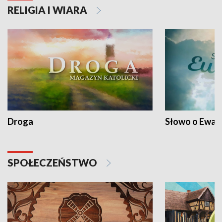
RELIGIA I WIARA
Droga
Słowo o Ewang
SPOŁECZEŃSTWO