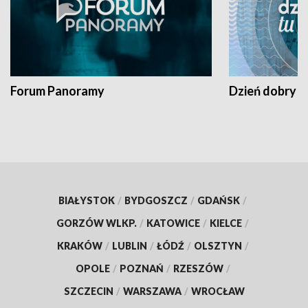
Forum Panoramy
Dzień dobry t
BIAŁYSTOK
/
BYDGOSZCZ
/
GDAŃSK
/
GORZÓW WLKP.
/
KATOWICE
/
KIELCE
/
KRAKÓW
/
LUBLIN
/
ŁÓDŹ
/
OLSZTYN
/
OPOLE
/
POZNAŃ
/
RZESZÓW
/
SZCZECIN
/
WARSZAWA
/
WROCŁAW