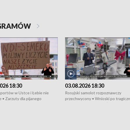
OGRAMÓW
026 18:30
03.08.2026 18:30
portów w Ustce i Łebie nie
Rosyjski samolot rozpoznawczy
 • Zarzuty dla pijanego
przechwycony • Wnioski po tragicz
ciągnika • Protest
pożarze na działkach • Śledztwo po
wanych przez dewelopera w
pożarze łodzi na Motławie • Urząd M
ilion zł dla dzieci z UCK od
wraca do Słupska • Kampania społe
ghters • Efekty wpisu Gdyni na
puckiego Hospicjum • Nagrody Fest
ESCO • Kaszubscy kuczerzy
Szekspirowskiego rozdane • Tysiąc