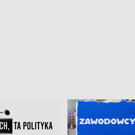
ur de Pologne
kibiców na trasie przejazdu peleton
Tour de Pologne przez Kaszuby