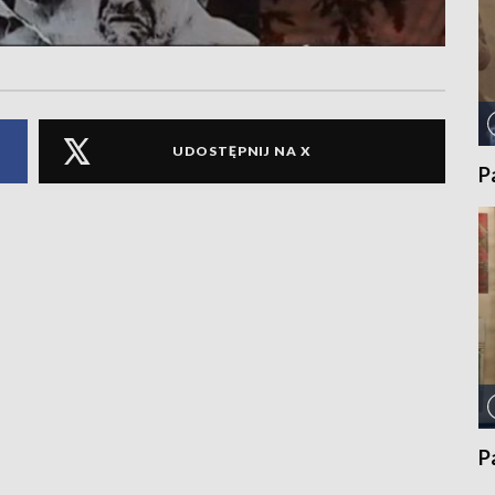
UDOSTĘPNIJ NA X
P
P