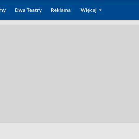
amy
Dwa Teatry
Reklama
Więcej