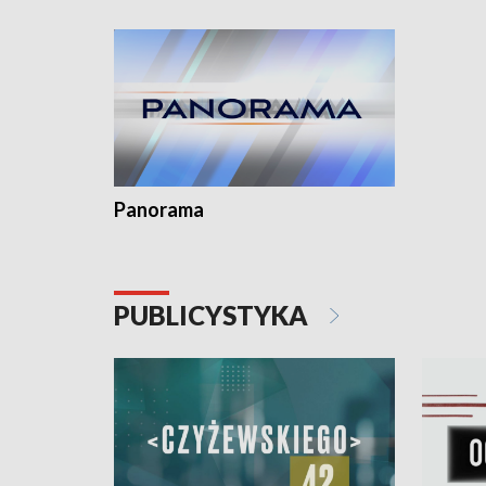
kardiologiczny dla Puckiego Szpitala • Na
witali To
Pomorzu znów rekordowe upały
Panorama
PUBLICYSTYKA