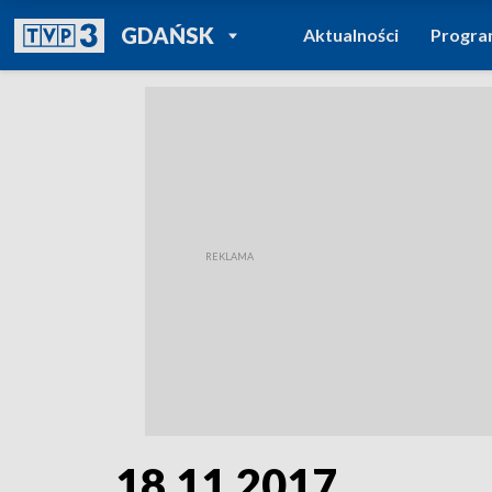
POWRÓT DO
GDAŃSK
Aktualności
Progr
TVP REGIONY
18.11.2017