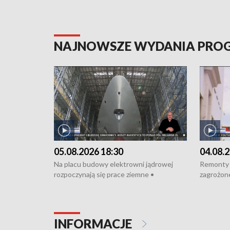
NAJNOWSZE WYDANIA PR
05.08.2026 18:30
04.08.2
Na placu budowy elektrowni jądrowej
Remonty 
rozpoczynają się prace ziemne •
zagrożone
Podpisano umowę na budowę obwodnicy
kierowcy 
Starogardu Gdańskiego • Za kilka dni
poszkodo
wodowanie ORP „Wicher” • 18 milionów
Gdyni • M
złotych na inwestycje w szkołach w Rumi
Cancer Fi
INFORMACJE
i Wejherowie • Nowy sprzęt
Listę UN