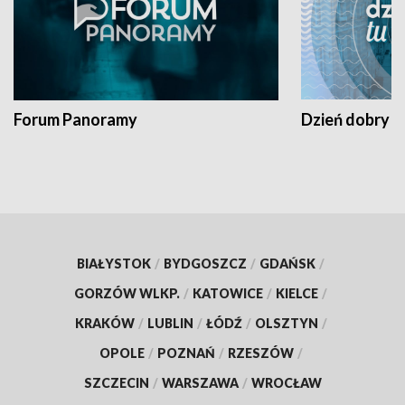
Forum Panoramy
Dzień dobry t
BIAŁYSTOK
/
BYDGOSZCZ
/
GDAŃSK
/
GORZÓW WLKP.
/
KATOWICE
/
KIELCE
/
KRAKÓW
/
LUBLIN
/
ŁÓDŹ
/
OLSZTYN
/
OPOLE
/
POZNAŃ
/
RZESZÓW
/
SZCZECIN
/
WARSZAWA
/
WROCŁAW