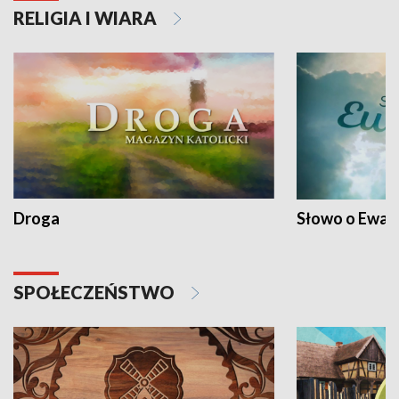
RELIGIA I WIARA
Droga
Słowo o Ewang
SPOŁECZEŃSTWO