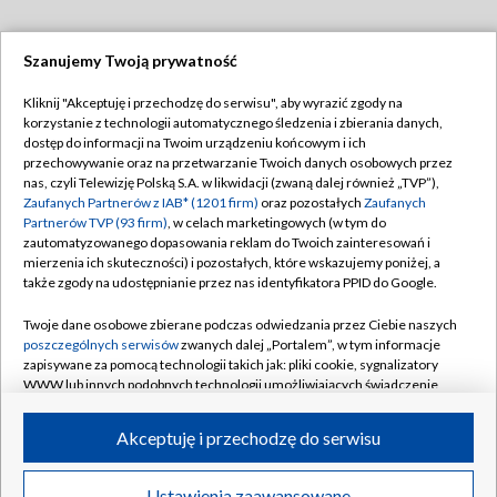
Szanujemy Twoją prywatność
Dołącz do nas:
Kliknij "Akceptuję i przechodzę do serwisu", aby wyrazić zgody na
korzystanie z technologii automatycznego śledzenia i zbierania danych,
TVP
dostęp do informacji na Twoim urządzeniu końcowym i ich
Abonament TVP
przechowywanie oraz na przetwarzanie Twoich danych osobowych przez
Regulamin TVP
nas, czyli Telewizję Polską S.A. w likwidacji (zwaną dalej również „TVP”),
Emisja w TVP
Zaufanych Partnerów z IAB* (1201 firm)
oraz pozostałych
Zaufanych
Polityka prywatności
Partnerów TVP (93 firm)
, w celach marketingowych (w tym do
Centrum informacji TVP
Moje zgody
zautomatyzowanego dopasowania reklam do Twoich zainteresowań i
mierzenia ich skuteczności) i pozostałych, które wskazujemy poniżej, a
Naziemna Telewizja Cyfrowa
Pomoc
także zgody na udostępnianie przez nas identyfikatora PPID do Google.
Sklep TVP
Biuro reklamy
Twoje dane osobowe zbierane podczas odwiedzania przez Ciebie naszych
Rada Programowa
poszczególnych serwisów
zwanych dalej „Portalem”, w tym informacje
Kontakt
zapisywane za pomocą technologii takich jak: pliki cookie, sygnalizatory
System NOS
WWW lub innych podobnych technologii umożliwiających świadczenie
dopasowanych i bezpiecznych usług, personalizację treści oraz reklam,
Informacje o nadawcy
Kanały
udostępnianie funkcji mediów społecznościowych oraz analizowanie
Akceptuję i przechodzę do serwisu
ruchu w Internecie.
Program dla prasy
©2026 Telewizja Polska S.A. w likwidacji
Biuro Reklamy
Twoje dane osobowe zbierane podczas odwiedzania przez Ciebie
Ustawienia zaawansowane