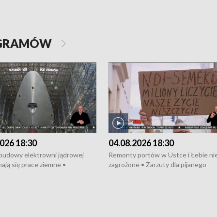
OGRAMÓW
026 18:30
04.08.2026 18:30
 budowy elektrowni jądrowej
Remonty portów w Ustce i Łebie ni
ają się prace ziemne •
zagrożone • Zarzuty dla pijanego
o umowę na budowę obwodnicy
kierowcy ciągnika • Protest
u Gdańskiego • Za kilka dni
poszkodowanych przez dewelopera
e ORP „Wicher” • 18 milionów
Gdyni • Milion zł dla dzieci z UCK od
a inwestycje w szkołach w Rumi
Cancer Fighters • Efekty wpisu Gdy
owie • Nowy sprzęt
Listę UNESCO • Kaszubscy kuczerz