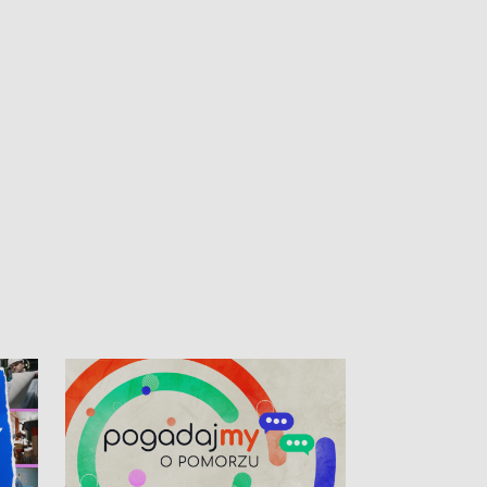
kibiców na trasie przejazdu peletonu
Tour de Pologne przez Kaszuby