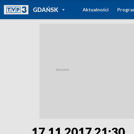
POWRÓT DO
GDAŃSK
Aktualności
Progr
TVP REGIONY
17.11.2017 21:30