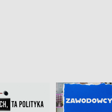
iczny dla Puckiego Szpitala • Na
witali Tour de Pologne
znów rekordowe upały