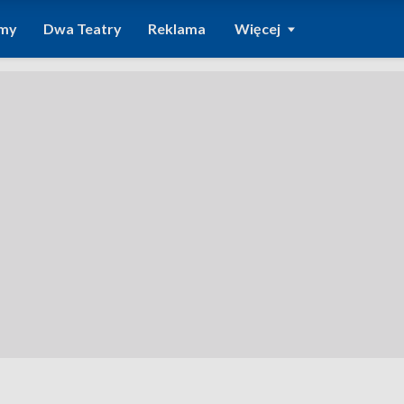
amy
Dwa Teatry
Reklama
Więcej