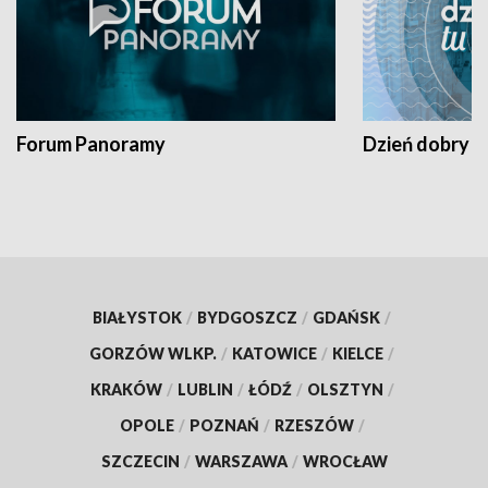
Forum Panoramy
Dzień dobry t
BIAŁYSTOK
/
BYDGOSZCZ
/
GDAŃSK
/
GORZÓW WLKP.
/
KATOWICE
/
KIELCE
/
KRAKÓW
/
LUBLIN
/
ŁÓDŹ
/
OLSZTYN
/
OPOLE
/
POZNAŃ
/
RZESZÓW
/
SZCZECIN
/
WARSZAWA
/
WROCŁAW