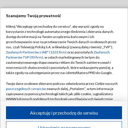
Szanujemy Twoją prywatność
Dołącz do nas:
Kliknij "Akceptuję i przechodzę do serwisu", aby wyrazić zgody na
korzystanie z technologii automatycznego śledzenia i zbierania danych,
TVP
dostęp do informacji na Twoim urządzeniu końcowym i ich
Abonament TVP
przechowywanie oraz na przetwarzanie Twoich danych osobowych przez
Regulamin TVP
nas, czyli Telewizję Polską S.A. w likwidacji (zwaną dalej również „TVP”),
Emisja w TVP
Zaufanych Partnerów z IAB* (1201 firm)
oraz pozostałych
Zaufanych
Polityka prywatności
Partnerów TVP (93 firm)
, w celach marketingowych (w tym do
Centrum informacji TVP
Moje zgody
zautomatyzowanego dopasowania reklam do Twoich zainteresowań i
mierzenia ich skuteczności) i pozostałych, które wskazujemy poniżej, a
Naziemna Telewizja Cyfrowa
Pomoc
także zgody na udostępnianie przez nas identyfikatora PPID do Google.
Sklep TVP
Biuro reklamy
Twoje dane osobowe zbierane podczas odwiedzania przez Ciebie naszych
Rada Programowa
poszczególnych serwisów
zwanych dalej „Portalem”, w tym informacje
Kontakt
zapisywane za pomocą technologii takich jak: pliki cookie, sygnalizatory
System NOS
WWW lub innych podobnych technologii umożliwiających świadczenie
dopasowanych i bezpiecznych usług, personalizację treści oraz reklam,
Informacje o nadawcy
Kanały
udostępnianie funkcji mediów społecznościowych oraz analizowanie
Akceptuję i przechodzę do serwisu
ruchu w Internecie.
Program dla prasy
©2026 Telewizja Polska S.A. w likwidacji
Biuro Reklamy
Twoje dane osobowe zbierane podczas odwiedzania przez Ciebie
Ustawienia zaawansowane