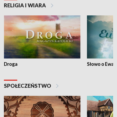
RELIGIA I WIARA
Droga
Słowo o Ewang
SPOŁECZEŃSTWO