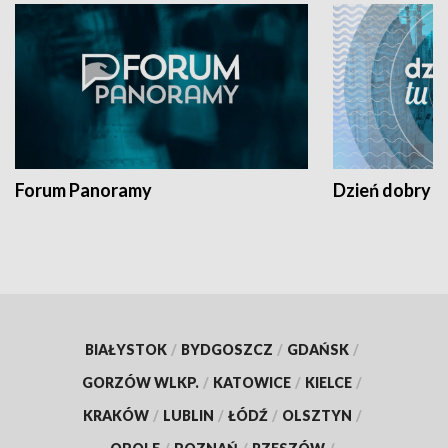
Forum Panoramy
Dzień dobry t
BIAŁYSTOK
/
BYDGOSZCZ
/
GDAŃSK
/
GORZÓW WLKP.
/
KATOWICE
/
KIELCE
/
KRAKÓW
/
LUBLIN
/
ŁÓDŹ
/
OLSZTYN
/