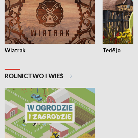
Wiatrak
Tedë jo
ROLNICTWO I WIEŚ