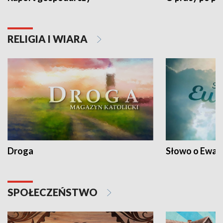
RELIGIA I WIARA
Droga
Słowo o Ewang
SPOŁECZEŃSTWO