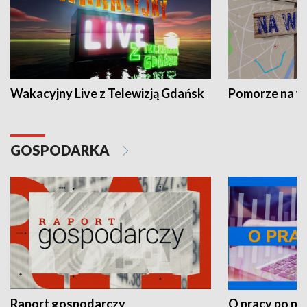
Wakacyjny Live z Telewizją Gdańsk
Pomorze na 
GOSPODARKA
Raport gospodarczy
O pracy po pr