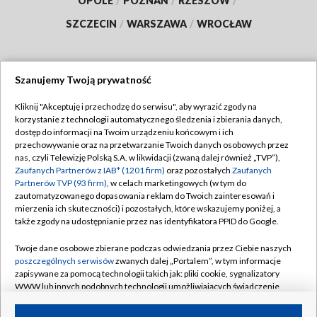
OPOLE
/
POZNAŃ
/
RZESZÓW
/
SZCZECIN
/
WARSZAWA
/
WROCŁAW
Szanujemy Twoją prywatność
Dołącz do nas:
Kliknij "Akceptuję i przechodzę do serwisu", aby wyrazić zgody na
korzystanie z technologii automatycznego śledzenia i zbierania danych,
TVP
dostęp do informacji na Twoim urządzeniu końcowym i ich
Abonament TVP
przechowywanie oraz na przetwarzanie Twoich danych osobowych przez
Regulamin TVP
nas, czyli Telewizję Polską S.A. w likwidacji (zwaną dalej również „TVP”),
Emisja w TVP
Zaufanych Partnerów z IAB* (1201 firm)
oraz pozostałych
Zaufanych
Polityka prywatności
Partnerów TVP (93 firm)
, w celach marketingowych (w tym do
Centrum informacji TVP
Moje zgody
zautomatyzowanego dopasowania reklam do Twoich zainteresowań i
mierzenia ich skuteczności) i pozostałych, które wskazujemy poniżej, a
Naziemna Telewizja Cyfrowa
Pomoc
także zgody na udostępnianie przez nas identyfikatora PPID do Google.
Sklep TVP
Biuro reklamy
Twoje dane osobowe zbierane podczas odwiedzania przez Ciebie naszych
Rada Programowa
poszczególnych serwisów
zwanych dalej „Portalem”, w tym informacje
Kontakt
zapisywane za pomocą technologii takich jak: pliki cookie, sygnalizatory
System NOS
WWW lub innych podobnych technologii umożliwiających świadczenie
dopasowanych i bezpiecznych usług, personalizację treści oraz reklam,
Informacje o nadawcy
Kanały
udostępnianie funkcji mediów społecznościowych oraz analizowanie