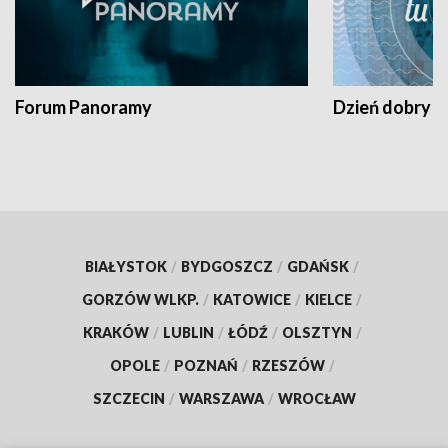
Forum Panoramy
Dzień dobry t
BIAŁYSTOK
/
BYDGOSZCZ
/
GDAŃSK
/
GORZÓW WLKP.
/
KATOWICE
/
KIELCE
/
KRAKÓW
/
LUBLIN
/
ŁÓDŹ
/
OLSZTYN
/
OPOLE
/
POZNAŃ
/
RZESZÓW
/
SZCZECIN
/
WARSZAWA
/
WROCŁAW