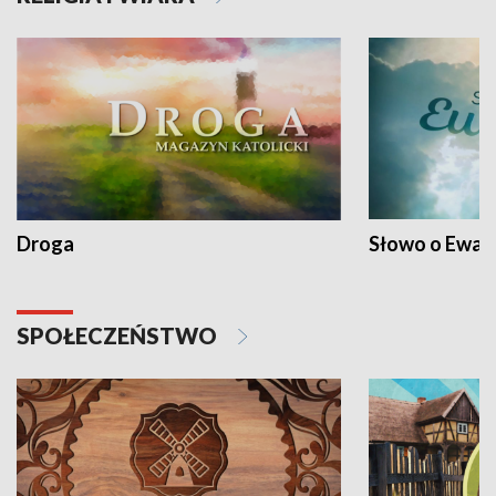
Droga
Słowo o Ewang
SPOŁECZEŃSTWO