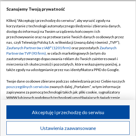
Szanujemy Twoją prywatność
Dołącz do nas:
Kliknij "Akceptuję i przechodzę do serwisu", aby wyrazić zgody na
korzystanie z technologii automatycznego śledzenia i zbierania danych,
TVP
dostęp do informacji na Twoim urządzeniu końcowym i ich
Abonament TVP
przechowywanie oraz na przetwarzanie Twoich danych osobowych przez
Regulamin TVP
nas, czyli Telewizję Polską S.A. w likwidacji (zwaną dalej również „TVP”),
Emisja w TVP
Zaufanych Partnerów z IAB* (1201 firm)
oraz pozostałych
Zaufanych
Polityka prywatności
Partnerów TVP (93 firm)
, w celach marketingowych (w tym do
Centrum informacji TVP
Moje zgody
zautomatyzowanego dopasowania reklam do Twoich zainteresowań i
mierzenia ich skuteczności) i pozostałych, które wskazujemy poniżej, a
Naziemna Telewizja Cyfrowa
Pomoc
także zgody na udostępnianie przez nas identyfikatora PPID do Google.
Sklep TVP
Biuro reklamy
Twoje dane osobowe zbierane podczas odwiedzania przez Ciebie naszych
Rada Programowa
poszczególnych serwisów
zwanych dalej „Portalem”, w tym informacje
Kontakt
zapisywane za pomocą technologii takich jak: pliki cookie, sygnalizatory
System NOS
WWW lub innych podobnych technologii umożliwiających świadczenie
dopasowanych i bezpiecznych usług, personalizację treści oraz reklam,
Informacje o nadawcy
Kanały
udostępnianie funkcji mediów społecznościowych oraz analizowanie
Akceptuję i przechodzę do serwisu
ruchu w Internecie.
Program dla prasy
©2026 Telewizja Polska S.A. w likwidacji
Biuro Reklamy
Twoje dane osobowe zbierane podczas odwiedzania przez Ciebie
Ustawienia zaawansowane
poszczególnych serwisów
na Portalu, takie jak adresy IP, identyfikatory
Ogłoszenie przetargowe