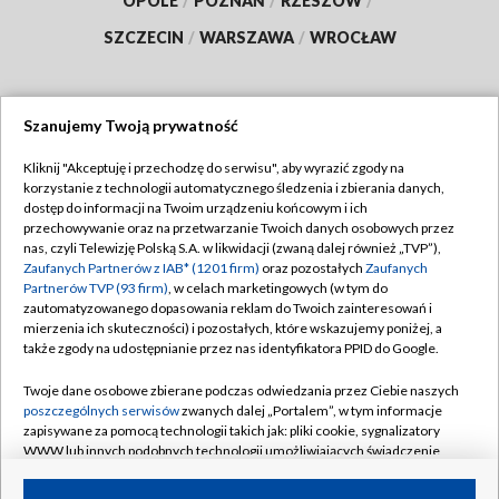
OPOLE
/
POZNAŃ
/
RZESZÓW
/
SZCZECIN
/
WARSZAWA
/
WROCŁAW
Szanujemy Twoją prywatność
Dołącz do nas:
Kliknij "Akceptuję i przechodzę do serwisu", aby wyrazić zgody na
korzystanie z technologii automatycznego śledzenia i zbierania danych,
TVP
dostęp do informacji na Twoim urządzeniu końcowym i ich
Abonament TVP
przechowywanie oraz na przetwarzanie Twoich danych osobowych przez
Regulamin TVP
nas, czyli Telewizję Polską S.A. w likwidacji (zwaną dalej również „TVP”),
Emisja w TVP
Zaufanych Partnerów z IAB* (1201 firm)
oraz pozostałych
Zaufanych
Polityka prywatności
Partnerów TVP (93 firm)
, w celach marketingowych (w tym do
Centrum informacji TVP
Moje zgody
zautomatyzowanego dopasowania reklam do Twoich zainteresowań i
mierzenia ich skuteczności) i pozostałych, które wskazujemy poniżej, a
Naziemna Telewizja Cyfrowa
Pomoc
także zgody na udostępnianie przez nas identyfikatora PPID do Google.
Sklep TVP
Biuro reklamy
Twoje dane osobowe zbierane podczas odwiedzania przez Ciebie naszych
Rada Programowa
poszczególnych serwisów
zwanych dalej „Portalem”, w tym informacje
Kontakt
zapisywane za pomocą technologii takich jak: pliki cookie, sygnalizatory
System NOS
WWW lub innych podobnych technologii umożliwiających świadczenie
dopasowanych i bezpiecznych usług, personalizację treści oraz reklam,
Informacje o nadawcy
Kanały
udostępnianie funkcji mediów społecznościowych oraz analizowanie