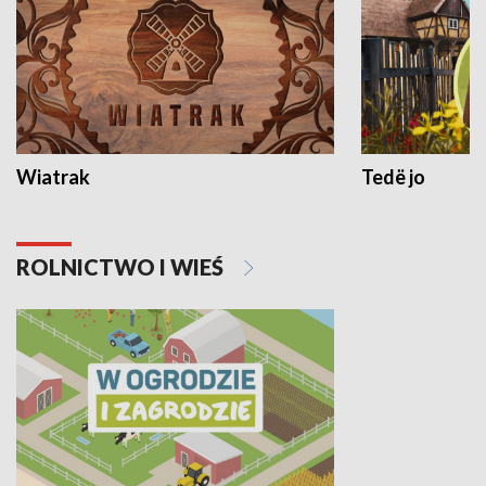
Wiatrak
Tedë jo
ROLNICTWO I WIEŚ