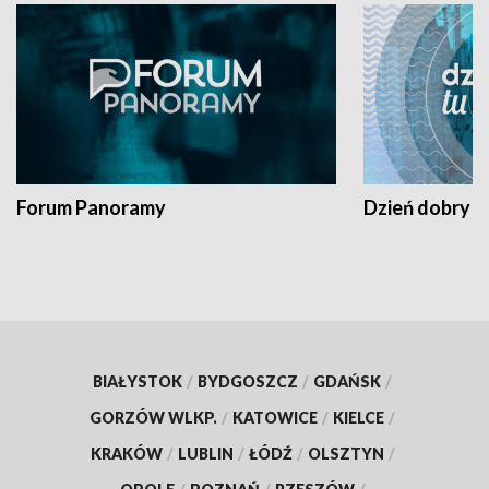
Forum Panoramy
Dzień dobry t
BIAŁYSTOK
/
BYDGOSZCZ
/
GDAŃSK
/
GORZÓW WLKP.
/
KATOWICE
/
KIELCE
/
KRAKÓW
/
LUBLIN
/
ŁÓDŹ
/
OLSZTYN
/