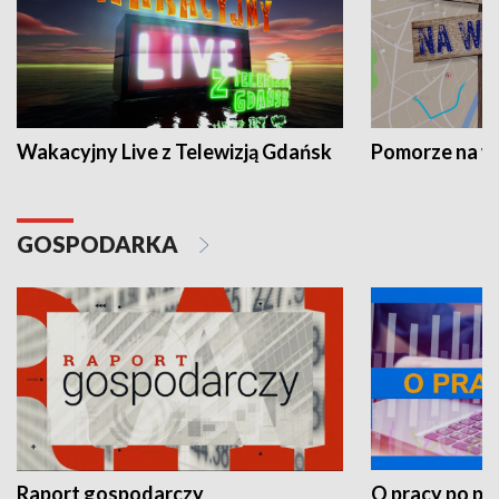
Wakacyjny Live z Telewizją Gdańsk
Pomorze na 
GOSPODARKA
Raport gospodarczy
O pracy po pr