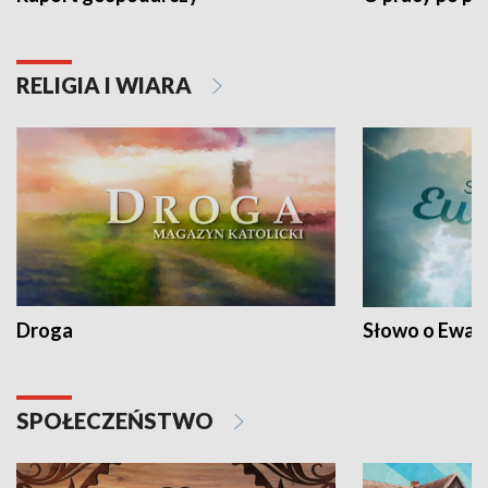
RELIGIA I WIARA
Droga
Słowo o Ewang
SPOŁECZEŃSTWO