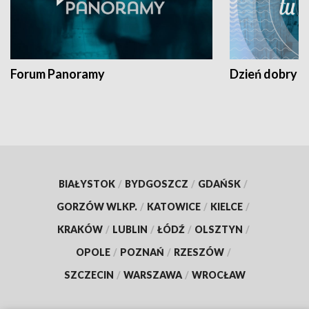
Forum Panoramy
Dzień dobry t
BIAŁYSTOK
/
BYDGOSZCZ
/
GDAŃSK
/
GORZÓW WLKP.
/
KATOWICE
/
KIELCE
/
KRAKÓW
/
LUBLIN
/
ŁÓDŹ
/
OLSZTYN
/
OPOLE
/
POZNAŃ
/
RZESZÓW
/
SZCZECIN
/
WARSZAWA
/
WROCŁAW