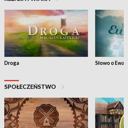
Droga
Słowo o Ewang
SPOŁECZEŃSTWO