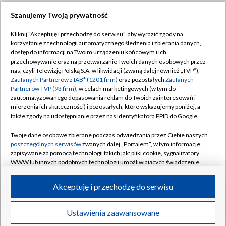
Szanujemy Twoją prywatność
Dołącz do nas:
Kliknij "Akceptuję i przechodzę do serwisu", aby wyrazić zgody na
korzystanie z technologii automatycznego śledzenia i zbierania danych,
TVP
dostęp do informacji na Twoim urządzeniu końcowym i ich
Abonament TVP
przechowywanie oraz na przetwarzanie Twoich danych osobowych przez
Regulamin TVP
nas, czyli Telewizję Polską S.A. w likwidacji (zwaną dalej również „TVP”),
Emisja w TVP
Zaufanych Partnerów z IAB* (1201 firm)
oraz pozostałych
Zaufanych
Polityka prywatności
Partnerów TVP (93 firm)
, w celach marketingowych (w tym do
Centrum informacji TVP
Moje zgody
zautomatyzowanego dopasowania reklam do Twoich zainteresowań i
mierzenia ich skuteczności) i pozostałych, które wskazujemy poniżej, a
Naziemna Telewizja Cyfrowa
Pomoc
także zgody na udostępnianie przez nas identyfikatora PPID do Google.
Sklep TVP
Biuro reklamy
Twoje dane osobowe zbierane podczas odwiedzania przez Ciebie naszych
Rada Programowa
poszczególnych serwisów
zwanych dalej „Portalem”, w tym informacje
Kontakt
zapisywane za pomocą technologii takich jak: pliki cookie, sygnalizatory
System NOS
WWW lub innych podobnych technologii umożliwiających świadczenie
dopasowanych i bezpiecznych usług, personalizację treści oraz reklam,
Informacje o nadawcy
Kanały
udostępnianie funkcji mediów społecznościowych oraz analizowanie
Akceptuję i przechodzę do serwisu
ruchu w Internecie.
Program dla prasy
©2026 Telewizja Polska S.A. w likwidacji
Biuro Reklamy
Twoje dane osobowe zbierane podczas odwiedzania przez Ciebie
Ustawienia zaawansowane
poszczególnych serwisów
na Portalu, takie jak adresy IP, identyfikatory
Ogłoszenie przetargowe