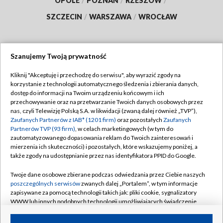
OPOLE
/
POZNAŃ
/
RZESZÓW
/
SZCZECIN
/
WARSZAWA
/
WROCŁAW
Szanujemy Twoją prywatność
Dołącz do nas:
Kliknij "Akceptuję i przechodzę do serwisu", aby wyrazić zgody na
korzystanie z technologii automatycznego śledzenia i zbierania danych,
TVP
dostęp do informacji na Twoim urządzeniu końcowym i ich
Abonament TVP
przechowywanie oraz na przetwarzanie Twoich danych osobowych przez
Regulamin TVP
nas, czyli Telewizję Polską S.A. w likwidacji (zwaną dalej również „TVP”),
Emisja w TVP
Zaufanych Partnerów z IAB* (1201 firm)
oraz pozostałych
Zaufanych
Polityka prywatności
Partnerów TVP (93 firm)
, w celach marketingowych (w tym do
Centrum informacji TVP
Moje zgody
zautomatyzowanego dopasowania reklam do Twoich zainteresowań i
mierzenia ich skuteczności) i pozostałych, które wskazujemy poniżej, a
Naziemna Telewizja Cyfrowa
Pomoc
także zgody na udostępnianie przez nas identyfikatora PPID do Google.
Sklep TVP
Biuro reklamy
Twoje dane osobowe zbierane podczas odwiedzania przez Ciebie naszych
Rada Programowa
poszczególnych serwisów
zwanych dalej „Portalem”, w tym informacje
Kontakt
zapisywane za pomocą technologii takich jak: pliki cookie, sygnalizatory
System NOS
WWW lub innych podobnych technologii umożliwiających świadczenie
dopasowanych i bezpiecznych usług, personalizację treści oraz reklam,
Informacje o nadawcy
Kanały
udostępnianie funkcji mediów społecznościowych oraz analizowanie