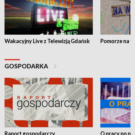
Wakacyjny Live z Telewizją Gdańsk
Pomorze na 
GOSPODARKA
Raport gospodarczy
O pracy po pr