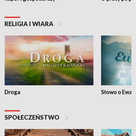
RELIGIA I WIARA
Droga
Słowo o Ewang
SPOŁECZEŃSTWO