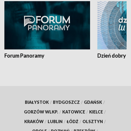
Forum Panoramy
Dzień dobry t
BIAŁYSTOK
/
BYDGOSZCZ
/
GDAŃSK
/
GORZÓW WLKP.
/
KATOWICE
/
KIELCE
/
KRAKÓW
/
LUBLIN
/
ŁÓDŹ
/
OLSZTYN
/