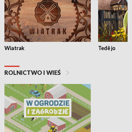
Wiatrak
Tedë jo
ROLNICTWO I WIEŚ