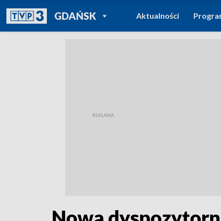
POWRÓT DO
GDAŃSK
Aktualności
Progr
TVP REGIONY
Nowa dyspozytorn