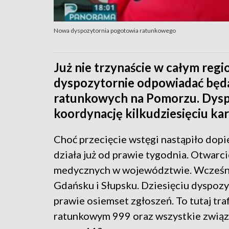
Nowa dyspozytornia pogotowia ratunkowego
Już nie trzynaście w całym reg
dyspozytornie odpowiadać będ
ratunkowych na Pomorzu. Dysp
koordynację kilkudziesięciu k
Choć przecięcie wstęgi nastąpiło dopi
działa już od prawie tygodnia. Otwarc
medycznych w województwie. Wcześniej
Gdańsku i Słupsku. Dziesięciu dyspoz
prawie osiemset zgłoszeń. To tutaj tr
ratunkowym 999 oraz wszystkie związa