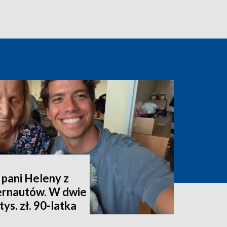
 pani Heleny z
ternautów. W dwie
ys. zł. 90-latka