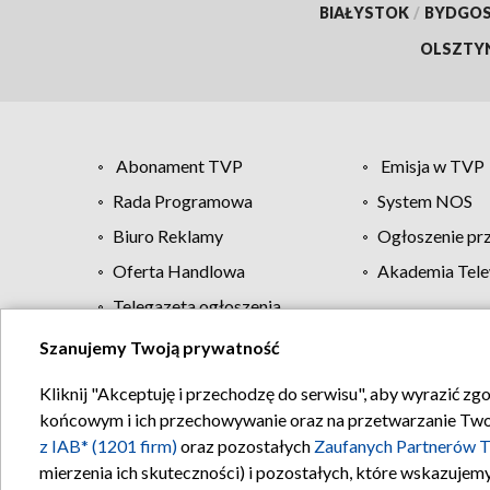
BIAŁYSTOK
/
BYDGO
OLSZTY
Abonament TVP
Emisja w TVP
Rada Programowa
System NOS
Biuro Reklamy
Ogłoszenie pr
Oferta Handlowa
Akademia Tele
Telegazeta ogłoszenia
Szanujemy Twoją prywatność
Regulamin TVP
Kliknij "Akceptuję i przechodzę do serwisu", aby wyrazić zg
końcowym i ich przechowywanie oraz na przetwarzanie Twoich
z IAB* (1201 firm)
oraz pozostałych
Zaufanych Partnerów T
mierzenia ich skuteczności) i pozostałych, które wskazujemy