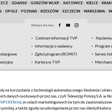
SZCZ
/
GDAŃSK
/
GORZÓW WLKP.
/
KATOWICE
/
KIELCE
/
KRA
N
/
OPOLE
/
POZNAŃ
/
RZESZÓW
/
SZCZECIN
/
WARSZAWA
/
W
Dołącz do nas:
Centrum informacji TVP
Naziemna
Informacje o nadawcy
Program d
zetargowe
Zgłoś program (ROPAT)
Serwis fo
wizyjna
Kariera w TVP
Merchandi
Polityka prywatności
Moje zgody
Pomoc
Biuro re
ody na korzystanie z technologii automatycznego śledzenia i zbie
 danych osobowych przez nas, czyli Telewizję Polską S.A. w likw
VP (93 firm)
, w celach marketingowych (w tym do zautomatyzow
 poniżej, a także zgody na udostępnianie przez nas identyfikator