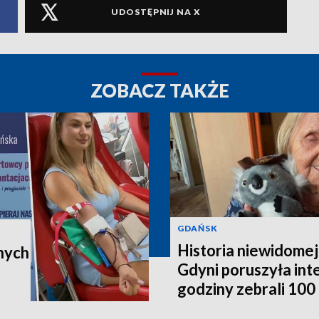
UDOSTĘPNIJ NA X
ZOBACZ TAKŻE
GDAŃSK
Historia niewidomej
nych
Gdyni poruszyła in
godziny zebrali 100 t
poleci do Australii