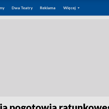
amy
Dwa Teatry
Reklama
Więcej
ia pogotowia ratunkowe