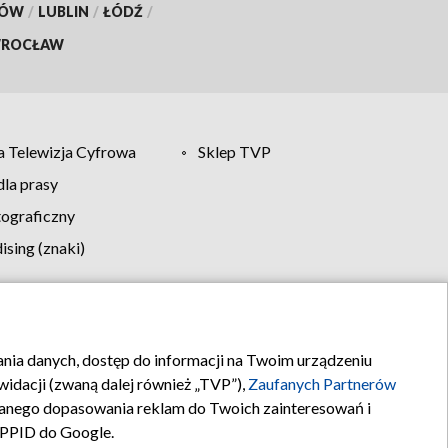
KÓW
/
LUBLIN
/
ŁÓDŹ
/
ROCŁAW
 Telewizja Cyfrowa
Sklep TVP
la prasy
tograficzny
sing (znaki)
klamy
Kontakt
rania danych, dostęp do informacji na Twoim urządzeniu
idacji (zwaną dalej również „TVP”),
Zaufanych Partnerów
anego dopasowania reklam do Twoich zainteresowań i
a PPID do Google.