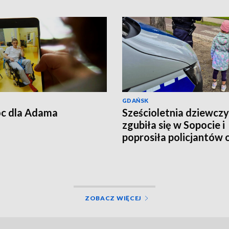
GDAŃSK
c dla Adama
Sześcioletnia dziewcz
zgubiła się w Sopocie i
poprosiła policjantów 
pomoc
ZOBACZ WIĘCEJ