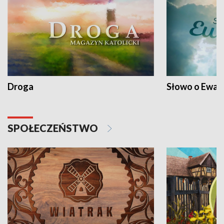
Droga
Słowo o Ewang
SPOŁECZEŃSTWO