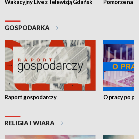
Wakacyjny Live z Telewizją Gdańsk
Pomorze na 
GOSPODARKA
Raport gospodarczy
O pracy po pr
RELIGIA I WIARA