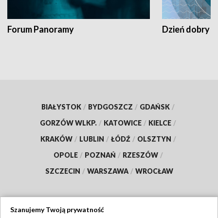
Forum Panoramy
Dzień dobry t
BIAŁYSTOK
/
BYDGOSZCZ
/
GDAŃSK
/
GORZÓW WLKP.
/
KATOWICE
/
KIELCE
/
KRAKÓW
/
LUBLIN
/
ŁÓDŹ
/
OLSZTYN
/
OPOLE
/
POZNAŃ
/
RZESZÓW
/
SZCZECIN
/
WARSZAWA
/
WROCŁAW
Szanujemy Twoją prywatność
Dołącz do nas: