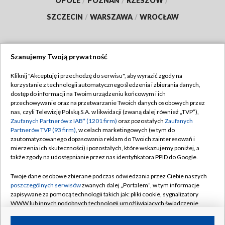
OPOLE
/
POZNAŃ
/
RZESZÓW
/
SZCZECIN
/
WARSZAWA
/
WROCŁAW
Szanujemy Twoją prywatność
Dołącz do nas:
Kliknij "Akceptuję i przechodzę do serwisu", aby wyrazić zgody na
korzystanie z technologii automatycznego śledzenia i zbierania danych,
TVP
dostęp do informacji na Twoim urządzeniu końcowym i ich
Abonament TVP
przechowywanie oraz na przetwarzanie Twoich danych osobowych przez
Regulamin TVP
nas, czyli Telewizję Polską S.A. w likwidacji (zwaną dalej również „TVP”),
Emisja w TVP
Zaufanych Partnerów z IAB* (1201 firm)
oraz pozostałych
Zaufanych
Polityka prywatności
Partnerów TVP (93 firm)
, w celach marketingowych (w tym do
Centrum informacji TVP
Moje zgody
zautomatyzowanego dopasowania reklam do Twoich zainteresowań i
mierzenia ich skuteczności) i pozostałych, które wskazujemy poniżej, a
Naziemna Telewizja Cyfrowa
Pomoc
także zgody na udostępnianie przez nas identyfikatora PPID do Google.
Sklep TVP
Biuro reklamy
Twoje dane osobowe zbierane podczas odwiedzania przez Ciebie naszych
Rada Programowa
poszczególnych serwisów
zwanych dalej „Portalem”, w tym informacje
Kontakt
zapisywane za pomocą technologii takich jak: pliki cookie, sygnalizatory
System NOS
WWW lub innych podobnych technologii umożliwiających świadczenie
dopasowanych i bezpiecznych usług, personalizację treści oraz reklam,
Informacje o nadawcy
Kanały
udostępnianie funkcji mediów społecznościowych oraz analizowanie