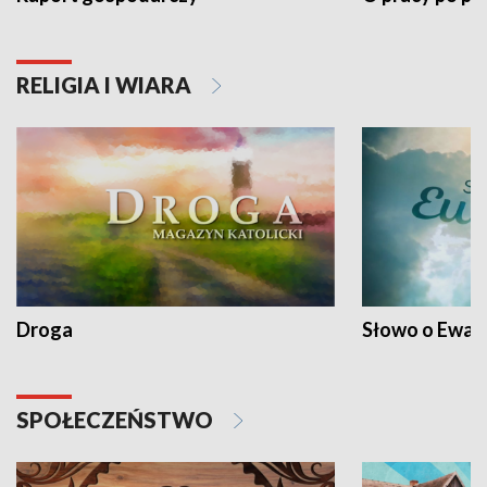
RELIGIA I WIARA
Droga
Słowo o Ewang
SPOŁECZEŃSTWO