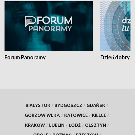
Forum Panoramy
Dzień dobry t
BIAŁYSTOK
/
BYDGOSZCZ
/
GDAŃSK
/
GORZÓW WLKP.
/
KATOWICE
/
KIELCE
/
KRAKÓW
/
LUBLIN
/
ŁÓDŹ
/
OLSZTYN
/