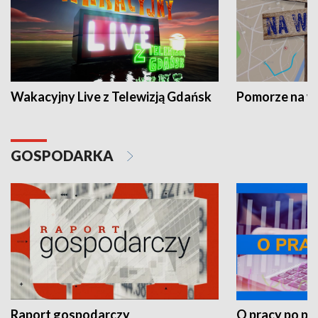
Wakacyjny Live z Telewizją Gdańsk
Pomorze na 
GOSPODARKA
Raport gospodarczy
O pracy po pr