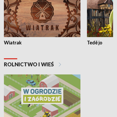
Wiatrak
Tedë jo
ROLNICTWO I WIEŚ