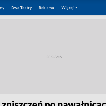
amy
Dwa Teatry
Reklama
Więcej
zniszczeń po nawałnica