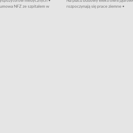
dyspozytorów medycznych •
Na placu budowy elektrowni jądrow
umowa NFZ ze szpitalem w
rozpoczynają się prace ziemne •
• Otwarto Morski Terminal
Podpisano umowę na budowę obwo
nkowy • Budowa morskiej farmy
Starogardu Gdańskiego • Za kilka dn
 • Korki na gdańskich Stogach •
wodowanie ORP „Wicher” • 18 mili
czne zachowania na torach •
złotych na inwestycje w szkołach w
nowych „trajtków” dla Gdyni
i Wejherowie • Nowy sprzęt
kardiologiczny dla Puckiego Szpitala
Pomorzu znów rekordowe upały