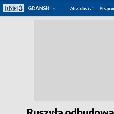
POWRÓT DO
GDAŃSK
Aktualności
Progr
TVP REGIONY
Ruszyła odbudowa 